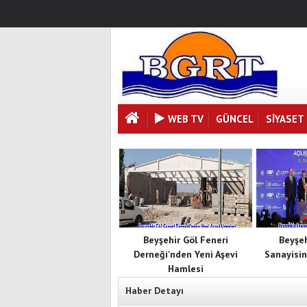
WEB TV
GÜNCEL
SIYASET
Beyşehir Göl Feneri
Beyşe
Derneği'nden Yeni Aşevi
Sanayisin
Hamlesi
Haber Detayı