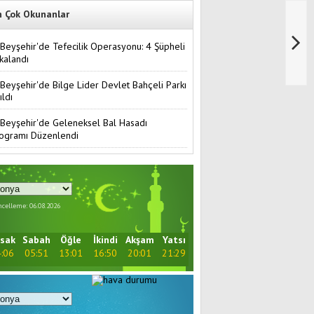
n Çok Okunanlar
Beyşehir'de Tefecilik Operasyonu: 4 Şüpheli
kalandı
Beyşehir'de Bilge Lider Devlet Bahçeli Parkı
ıldı
Beyşehir'de Geleneksel Bal Hasadı
ogramı Düzenlendi
celleme: 06.08.2026
sak
Sabah
Öğle
İkindi
Akşam
Yatsı
:06
05:51
13:01
16:50
20:01
21:29