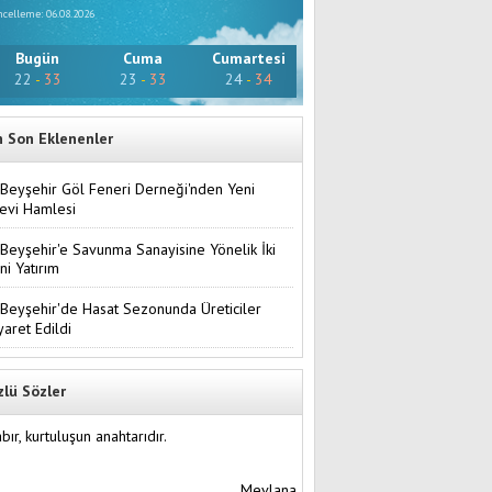
celleme: 06.08.2026
Bugün
Cuma
Cumartesi
22
-
33
23
-
33
24
-
34
n Son Eklenenler
Beyşehir Göl Feneri Derneği'nden Yeni
evi Hamlesi
Beyşehir'e Savunma Sanayisine Yönelik İki
ni Yatırım
Beyşehir'de Hasat Sezonunda Üreticiler
yaret Edildi
zlü Sözler
bır, kurtuluşun anahtarıdır.
Mevlana