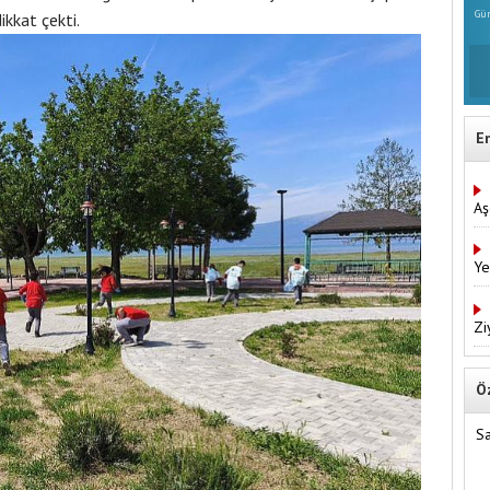
Gün
ikkat çekti.
E
Aş
Ye
Zi
Ö
Sa