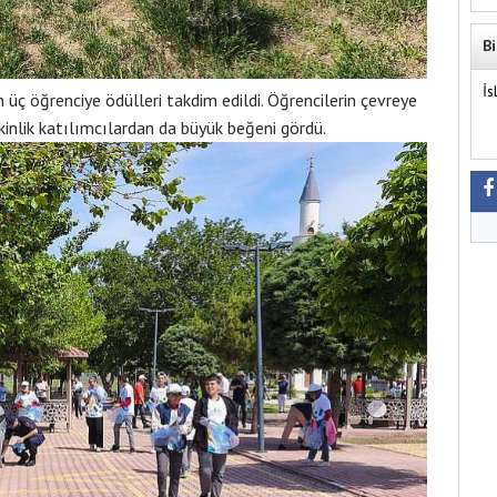
Bi
İs
ç öğrenciye ödülleri takdim edildi. Öğrencilerin çevreye
tkinlik katılımcılardan da büyük beğeni gördü.