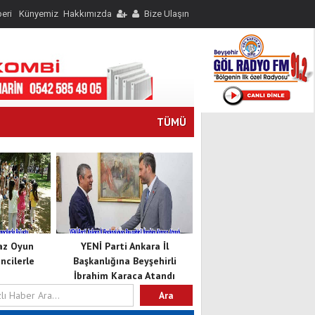
eri
Künyemiz
Hakkımızda
Bize Ulaşın
TÜMÜ
Yaz Oyun
YENİ Parti Ankara İl
cilerle
Başkanlığına Beyşehirli
İbrahim Karaca Atandı