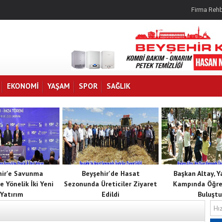
Firma Rehb
EKONOMI
YAŞAM
SPOR
SAĞLIK
hir'e Savunma
Beyşehir'de Hasat
Başkan Altay, 
e Yönelik İki Yeni
Sezonunda Üreticiler Ziyaret
Kampında Öğren
Yatırım
Edildi
Buluştu