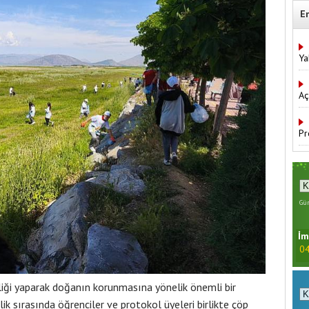
E
Ya
Aç
Pr
Gün
İm
04
liği yaparak doğanın korunmasına yönelik önemli bir
ik sırasında öğrenciler ve protokol üyeleri birlikte çöp