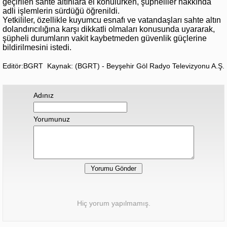
geçirilen sahte altınlara el konulurken, şüpheliler hakkında
adli işlemlerin sürdüğü öğrenildi.
Yetkililer, özellikle kuyumcu esnafı ve vatandaşları sahte altın
dolandırıcılığına karşı dikkatli olmaları konusunda uyararak,
şüpheli durumların vakit kaybetmeden güvenlik güçlerine
bildirilmesini istedi.
Editör:BGRT
Kaynak: (BGRT) - Beyşehir Göl Radyo Televizyonu A.Ş.
Adınız
Yorumunuz
Hiç yorum yapılmamış.