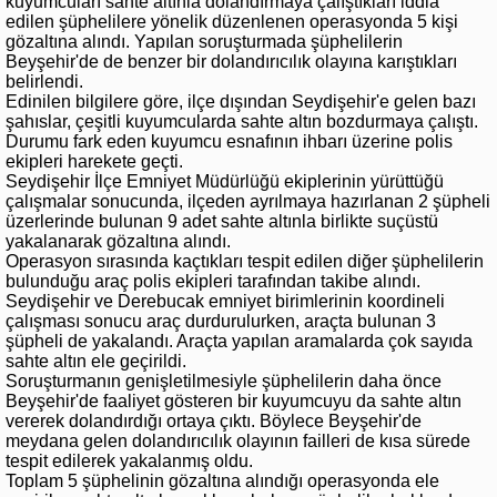
kuyumcuları sahte altınla dolandırmaya çalıştıkları iddia
edilen şüphelilere yönelik düzenlenen operasyonda 5 kişi
gözaltına alındı. Yapılan soruşturmada şüphelilerin
Beyşehir'de de benzer bir dolandırıcılık olayına karıştıkları
belirlendi.
Edinilen bilgilere göre, ilçe dışından Seydişehir'e gelen bazı
şahıslar, çeşitli kuyumcularda sahte altın bozdurmaya çalıştı.
Durumu fark eden kuyumcu esnafının ihbarı üzerine polis
ekipleri harekete geçti.
Seydişehir İlçe Emniyet Müdürlüğü ekiplerinin yürüttüğü
çalışmalar sonucunda, ilçeden ayrılmaya hazırlanan 2 şüpheli
üzerlerinde bulunan 9 adet sahte altınla birlikte suçüstü
yakalanarak gözaltına alındı.
Operasyon sırasında kaçtıkları tespit edilen diğer şüphelilerin
bulunduğu araç polis ekipleri tarafından takibe alındı.
Seydişehir ve Derebucak emniyet birimlerinin koordineli
çalışması sonucu araç durdurulurken, araçta bulunan 3
şüpheli de yakalandı. Araçta yapılan aramalarda çok sayıda
sahte altın ele geçirildi.
Soruşturmanın genişletilmesiyle şüphelilerin daha önce
Beyşehir'de faaliyet gösteren bir kuyumcuyu da sahte altın
vererek dolandırdığı ortaya çıktı. Böylece Beyşehir'de
meydana gelen dolandırıcılık olayının failleri de kısa sürede
tespit edilerek yakalanmış oldu.
Toplam 5 şüphelinin gözaltına alındığı operasyonda ele