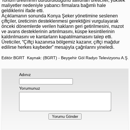
Tohum üretiminin durdurulduğunu savunan üreticiler, yüksek
maliyetler nedeniyle yabancı firmalara bağımlı hale
geldiklerini ifade etti.
Açıklamanın sonunda Konya Şeker yönetimine seslenen
çiftçiler, üreticinin desteklenmesi gerektiğini vurgulayarak
önceki dönemlerde verilen hakların geri getirilmesini, mazot
ve avans desteklerinin artırılmasını, küspe kesintilerinin
kaldırılmasını ve kantarların kapatılmamasını talep etti.
Üreticiler, “Çiftçi kazanırsa bölgemiz kazanır, çiftçi mağdur
edilirse herkes kaybeder” mesajıyla çağrılarını yineledi.
Editör:BGRT
Kaynak: (BGRT) - Beyşehir Göl Radyo Televizyonu A.Ş.
Adınız
Yorumunuz