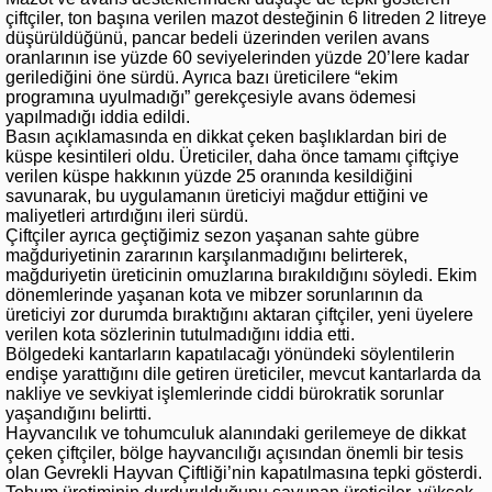
çiftçiler, ton başına verilen mazot desteğinin 6 litreden 2 litreye
düşürüldüğünü, pancar bedeli üzerinden verilen avans
oranlarının ise yüzde 60 seviyelerinden yüzde 20’lere kadar
gerilediğini öne sürdü. Ayrıca bazı üreticilere “ekim
programına uyulmadığı” gerekçesiyle avans ödemesi
yapılmadığı iddia edildi.
Basın açıklamasında en dikkat çeken başlıklardan biri de
küspe kesintileri oldu. Üreticiler, daha önce tamamı çiftçiye
verilen küspe hakkının yüzde 25 oranında kesildiğini
savunarak, bu uygulamanın üreticiyi mağdur ettiğini ve
maliyetleri artırdığını ileri sürdü.
Çiftçiler ayrıca geçtiğimiz sezon yaşanan sahte gübre
mağduriyetinin zararının karşılanmadığını belirterek,
mağduriyetin üreticinin omuzlarına bırakıldığını söyledi. Ekim
dönemlerinde yaşanan kota ve mibzer sorunlarının da
üreticiyi zor durumda bıraktığını aktaran çiftçiler, yeni üyelere
verilen kota sözlerinin tutulmadığını iddia etti.
Bölgedeki kantarların kapatılacağı yönündeki söylentilerin
endişe yarattığını dile getiren üreticiler, mevcut kantarlarda da
nakliye ve sevkiyat işlemlerinde ciddi bürokratik sorunlar
yaşandığını belirtti.
Hayvancılık ve tohumculuk alanındaki gerilemeye de dikkat
çeken çiftçiler, bölge hayvancılığı açısından önemli bir tesis
olan Gevrekli Hayvan Çiftliği’nin kapatılmasına tepki gösterdi.