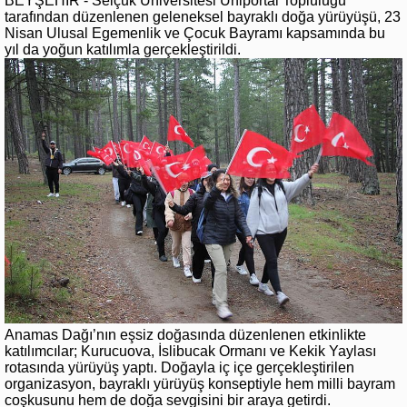
BEYŞEHİR - Selçuk Üniversitesi Uniportal Topluluğu
tarafından düzenlenen geleneksel bayraklı doğa yürüyüşü, 23
Nisan Ulusal Egemenlik ve Çocuk Bayramı kapsamında bu
yıl da yoğun katılımla gerçekleştirildi.
Anamas Dağı’nın eşsiz doğasında düzenlenen etkinlikte
katılımcılar; Kurucuova, İslibucak Ormanı ve Kekik Yaylası
rotasında yürüyüş yaptı. Doğayla iç içe gerçekleştirilen
organizasyon, bayraklı yürüyüş konseptiyle hem milli bayram
coşkusunu hem de doğa sevgisini bir araya getirdi.