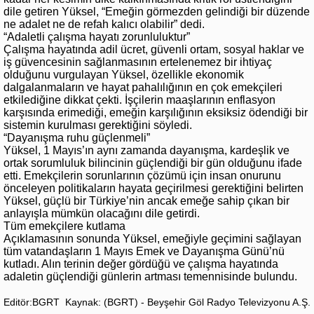
dile getiren Yüksel, “Emeğin görmezden gelindiği bir düzende
ne adalet ne de refah kalıcı olabilir” dedi.
“Adaletli çalışma hayatı zorunluluktur”
Çalışma hayatında adil ücret, güvenli ortam, sosyal haklar ve
iş güvencesinin sağlanmasının ertelenemez bir ihtiyaç
olduğunu vurgulayan Yüksel, özellikle ekonomik
dalgalanmaların ve hayat pahalılığının en çok emekçileri
etkilediğine dikkat çekti. İşçilerin maaşlarının enflasyon
karşısında erimediği, emeğin karşılığının eksiksiz ödendiği bir
sistemin kurulması gerektiğini söyledi.
“Dayanışma ruhu güçlenmeli”
Yüksel, 1 Mayıs’ın aynı zamanda dayanışma, kardeşlik ve
ortak sorumluluk bilincinin güçlendiği bir gün olduğunu ifade
etti. Emekçilerin sorunlarının çözümü için insan onurunu
önceleyen politikaların hayata geçirilmesi gerektiğini belirten
Yüksel, güçlü bir Türkiye’nin ancak emeğe sahip çıkan bir
anlayışla mümkün olacağını dile getirdi.
Tüm emekçilere kutlama
Açıklamasının sonunda Yüksel, emeğiyle geçimini sağlayan
tüm vatandaşların 1 Mayıs Emek ve Dayanışma Günü’nü
kutladı. Alın terinin değer gördüğü ve çalışma hayatında
adaletin güçlendiği günlerin artması temennisinde bulundu.
Editör:BGRT
Kaynak: (BGRT) - Beyşehir Göl Radyo Televizyonu A.Ş.