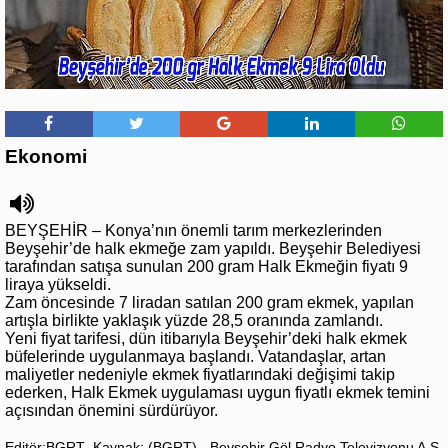
Ekonomi
BEYŞEHİR – Konya’nın önemli tarım merkezlerinden
Beyşehir’de halk ekmeğe zam yapıldı. Beyşehir Belediyesi
tarafından satışa sunulan 200 gram Halk Ekmeğin fiyatı 9
liraya yükseldi.
Zam öncesinde 7 liradan satılan 200 gram ekmek, yapılan
artışla birlikte yaklaşık yüzde 28,5 oranında zamlandı.
Yeni fiyat tarifesi, dün itibarıyla Beyşehir’deki halk ekmek
büfelerinde uygulanmaya başlandı. Vatandaşlar, artan
maliyetler nedeniyle ekmek fiyatlarındaki değişimi takip
ederken, Halk Ekmek uygulaması uygun fiyatlı ekmek temini
açısından önemini sürdürüyor.
Editör:BGRT
Kaynak: (BGRT) - Beyşehir Göl Radyo Televizyonu A.Ş.