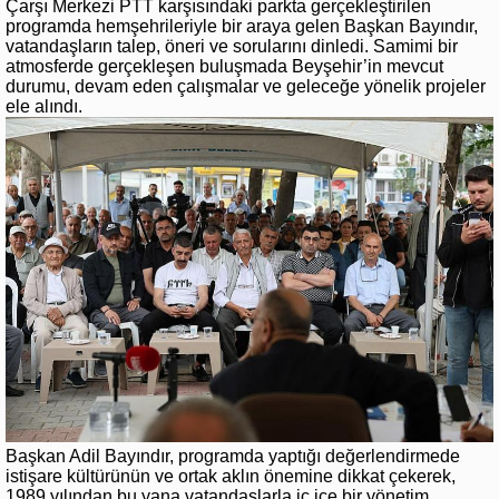
Çarşı Merkezi PTT karşısındaki parkta gerçekleştirilen
programda hemşehrileriyle bir araya gelen Başkan Bayındır,
vatandaşların talep, öneri ve sorularını dinledi. Samimi bir
atmosferde gerçekleşen buluşmada Beyşehir’in mevcut
durumu, devam eden çalışmalar ve geleceğe yönelik projeler
ele alındı.
Başkan Adil Bayındır, programda yaptığı değerlendirmede
istişare kültürünün ve ortak aklın önemine dikkat çekerek,
1989 yılından bu yana vatandaşlarla iç içe bir yönetim