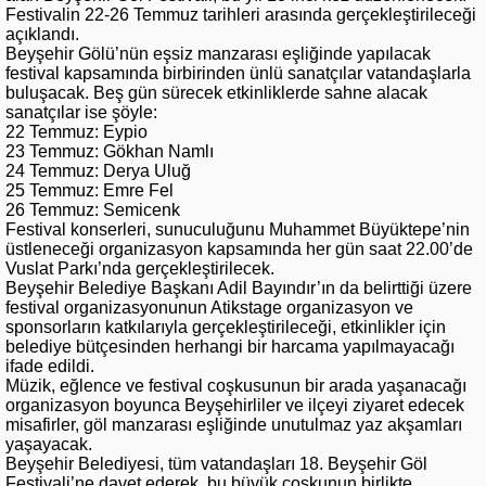
Festivalin 22-26 Temmuz tarihleri arasında gerçekleştirileceği
açıklandı.
Beyşehir Gölü’nün eşsiz manzarası eşliğinde yapılacak
festival kapsamında birbirinden ünlü sanatçılar vatandaşlarla
buluşacak. Beş gün sürecek etkinliklerde sahne alacak
sanatçılar ise şöyle:
22 Temmuz: Eypio
23 Temmuz: Gökhan Namlı
24 Temmuz: Derya Uluğ
25 Temmuz: Emre Fel
26 Temmuz: Semicenk
Festival konserleri, sunuculuğunu Muhammet Büyüktepe’nin
üstleneceği organizasyon kapsamında her gün saat 22.00’de
Vuslat Parkı’nda gerçekleştirilecek.
Beyşehir Belediye Başkanı Adil Bayındır’ın da belirttiği üzere
festival organizasyonunun Atikstage organizasyon ve
sponsorların katkılarıyla gerçekleştirileceği, etkinlikler için
belediye bütçesinden herhangi bir harcama yapılmayacağı
ifade edildi.
Müzik, eğlence ve festival coşkusunun bir arada yaşanacağı
organizasyon boyunca Beyşehirliler ve ilçeyi ziyaret edecek
misafirler, göl manzarası eşliğinde unutulmaz yaz akşamları
yaşayacak.
Beyşehir Belediyesi, tüm vatandaşları 18. Beyşehir Göl
Festivali’ne davet ederek, bu büyük coşkunun birlikte