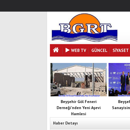
WEB TV
GÜNCEL
SIYASET
Beyşehir Göl Feneri
Beyşe
Derneği'nden Yeni Aşevi
Sanayisin
Hamlesi
Haber Detayı