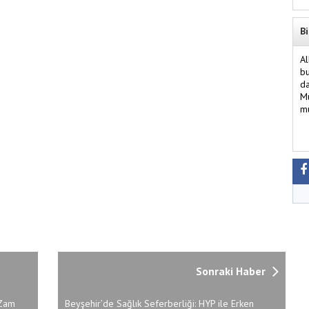
Bi
Al
bu
da
Mü
mü
Sonraki Haber
 Zam
Beyşehir’de Sağlık Seferberliği: HYP ile Erken