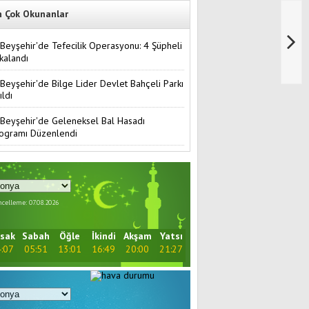
n Çok Okunanlar
Beyşehir'de Tefecilik Operasyonu: 4 Şüpheli
kalandı
Beyşehir'de Bilge Lider Devlet Bahçeli Parkı
ıldı
Beyşehir'de Geleneksel Bal Hasadı
ogramı Düzenlendi
celleme: 07.08.2026
sak
Sabah
Öğle
İkindi
Akşam
Yatsı
:07
05:51
13:01
16:49
20:00
21:27