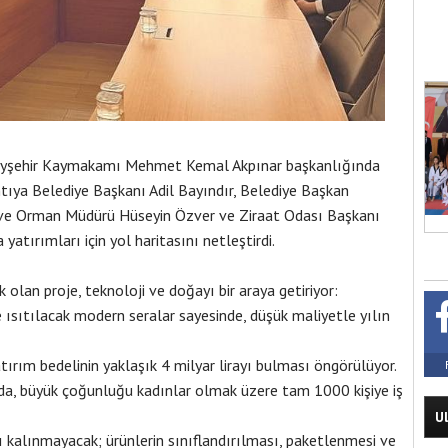
 Beyşehir Kaymakamı Mehmet Kemal Akpınar başkanlığında
lantıya Belediye Başkanı Adil Bayındır, Belediye Başkan
m ve Orman Müdürü Hüseyin Özver ve Ziraat Odası Başkanı
atırımları için yol haritasını netleştirdi.
 olan proje, teknoloji ve doğayı bir araya getiriyor:
e ısıtılacak modern seralar sayesinde, düşük maliyetle yılın
ırım bedelinin yaklaşık 4 milyar lirayı bulması öngörülüyor.
a, büyük çoğunluğu kadınlar olmak üzere tam 1000 kişiye iş
U
ı kalınmayacak; ürünlerin sınıflandırılması, paketlenmesi ve