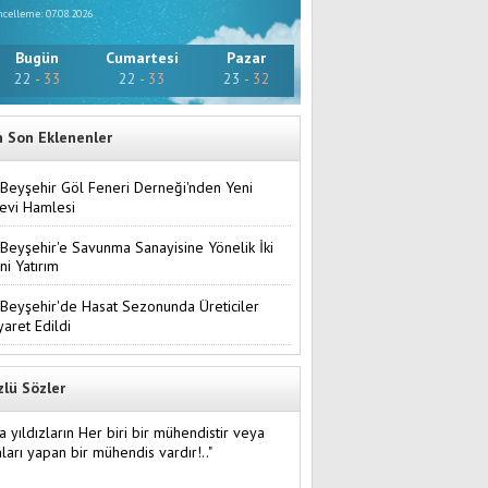
celleme: 07.08.2026
Bugün
Cumartesi
Pazar
22
-
33
22
-
33
23
-
32
n Son Eklenenler
Beyşehir Göl Feneri Derneği'nden Yeni
evi Hamlesi
Beyşehir'e Savunma Sanayisine Yönelik İki
ni Yatırım
Beyşehir'de Hasat Sezonunda Üreticiler
yaret Edildi
zlü Sözler
a yıldızların Her biri bir mühendistir veya
ları yapan bir mühendis vardır!.."