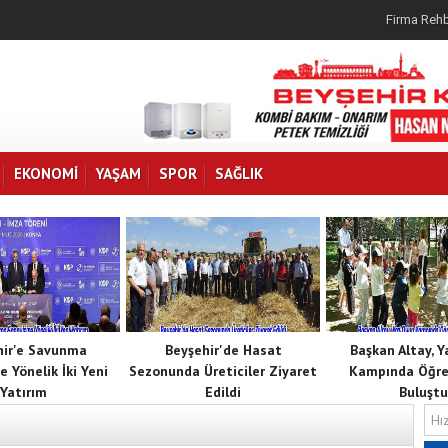
Firma Rehb
EKONOMI
YAŞAM
SPOR
SAĞLIK
hir'e Savunma
Beyşehir'de Hasat
Başkan Altay, 
e Yönelik İki Yeni
Sezonunda Üreticiler Ziyaret
Kampında Öğren
Yatırım
Edildi
Buluştu