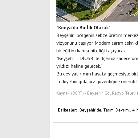
"Konya’da Bir İlk Olacak"
Beyşehir’i bölgenin sebze üretim merkez
vizyonunu taşıyor. Modern tarım teknikle
bir eğitim kapısı niteliği taşıyacak.
"Beyşehir TDİOSB ile ilçemiz sadece ür
yıldızı haline gelecek."
Bu dev yatırımın hayata geçmesiyle bir
Türkiye’nin gıda arz güvenliğine önemli b
Kaynak:
(BGRT) - Beyşehir Göl Radyo Televi
Etiketler:
Beyşehir’de,
Tarım,
Devrimi:,
4,