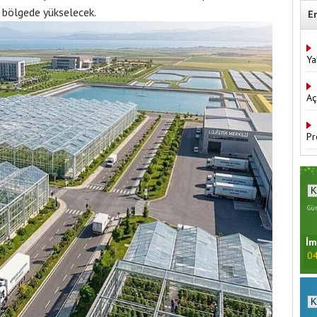
e bölgede yükselecek.
E
Ya
Aç
Pr
Gün
İm
04