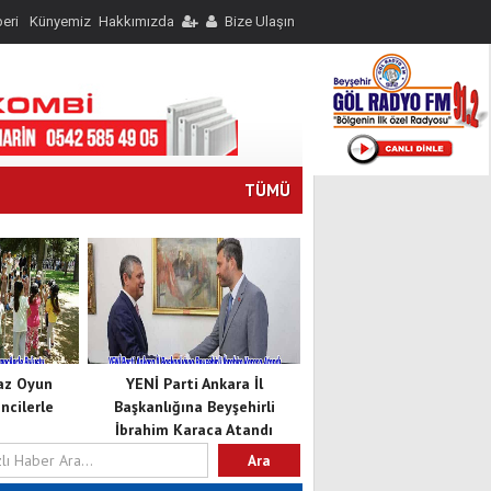
eri
Künyemiz
Hakkımızda
Bize Ulaşın
TÜMÜ
Yaz Oyun
YENİ Parti Ankara İl
cilerle
Başkanlığına Beyşehirli
İbrahim Karaca Atandı