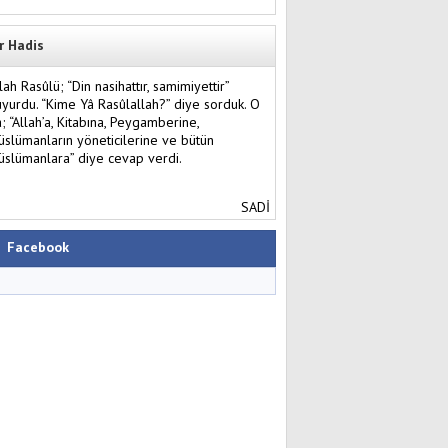
r Hadis
lah Rasûlü; “Din nasihattır, samimiyettir”
yurdu. “Kime Yâ Rasûlallah?” diye sorduk. O
; “Allah’a, Kitabına, Peygamberine,
slümanların yöneticilerine ve bütün
slümanlara” diye cevap verdi.
SADİ
Facebook