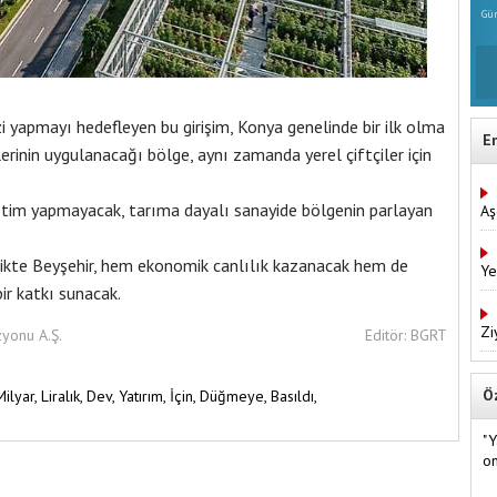
Gün
i yapmayı hedefleyen bu girişim, Konya genelinde bir ilk olma
E
rinin uygulanacağı bölge, aynı zamanda yerel çiftçiler için
etim yapmayacak, tarıma dayalı sanayide bölgenin parlayan
Aş
likte Beyşehir, hem ekonomik canlılık kazanacak hem de
Ye
ir katkı sunacak.
Zi
zyonu A.Ş.
Editör: BGRT
Ö
Milyar,
Liralık,
Dev,
Yatırım,
İçin,
Düğmeye,
Basıldı,
"Y
on