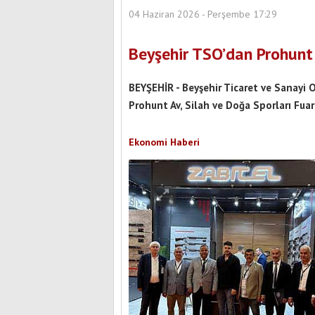
04 Haziran 2026 - Perşembe 17:29
Beyşehir TSO’dan Prohunt 
BEYŞEHİR - Beyşehir Ticaret ve Sanayi 
Prohunt Av, Silah ve Doğa Sporları Fuar
Ekonomi Haberi