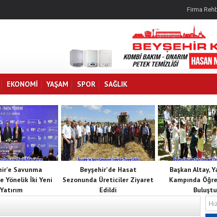
Firma Rehb
EKONOMI
YAŞAM
SPOR
SAĞLIK
hir'e Savunma
Beyşehir'de Hasat
Başkan Altay, 
e Yönelik İki Yeni
Sezonunda Üreticiler Ziyaret
Kampında Öğren
Yatırım
Edildi
Buluştu