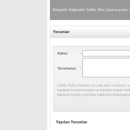
Beyşehir Bağlantılı Sahte Altın Operasyonu: 
Şüpheli Yakalandı
Yorumlar
Adınız
:
Yorumunuz
:
UYARI: Küfür, hakaret, rencide edici cümleler v
karakter kullanılmayan ve tamamı büyük harfl
hakaret içerikli yorumlar hakkında muhataplar
Yapılan Yorumlar