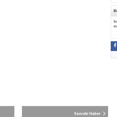
Bi
İ
m
Sonraki Haber