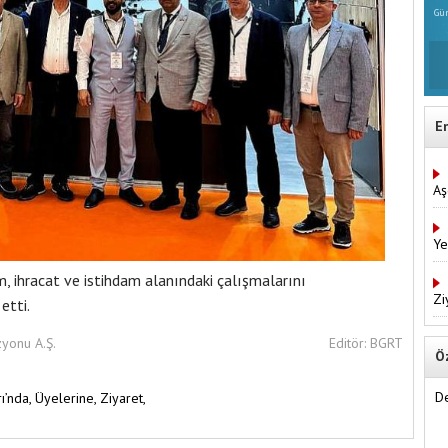
Gün
E
Aş
Ye
im, ihracat ve istihdam alanındaki çalışmalarını
Zi
etti.
zyonu A.Ş.
Editör: BGRT
Ö
De
ı’nda,
Üyelerine,
Ziyaret,