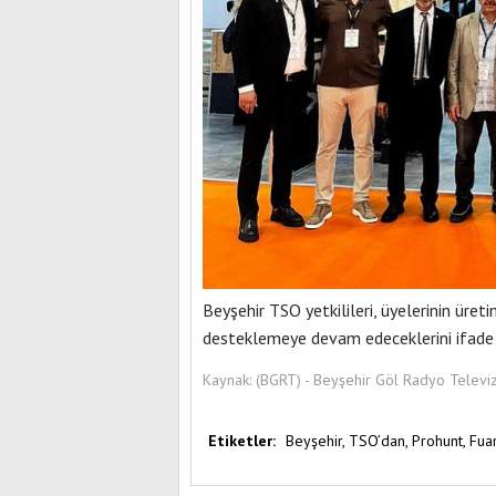
Beyşehir TSO yetkilileri, üyelerinin üret
desteklemeye devam edeceklerini ifade 
Kaynak:
(BGRT) - Beyşehir Göl Radyo Televi
Etiketler:
Beyşehir,
TSO’dan,
Prohunt,
Fuar