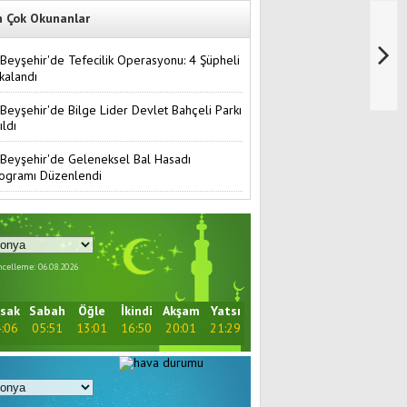
n Çok Okunanlar
Beyşehir'de Tefecilik Operasyonu: 4 Şüpheli
kalandı
Beyşehir'de Bilge Lider Devlet Bahçeli Parkı
ıldı
Beyşehir'de Geleneksel Bal Hasadı
ogramı Düzenlendi
celleme: 06.08.2026
sak
Sabah
Öğle
İkindi
Akşam
Yatsı
:06
05:51
13:01
16:50
20:01
21:29