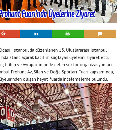
Odası, İstanbul’da düzenlenen 13. Uluslararası İstanbul
’nda stant açarak katılım sağlayan üyelerini ziyaret etti.
leştirilen ve Avrupa’nın önde gelen sektör organizasyonları
tanbul Prohunt Av, Silah ve Doğa Sporları Fuarı kapsamında,
üyelerinden oluşan heyet fuarda incelemelerde bulundu.