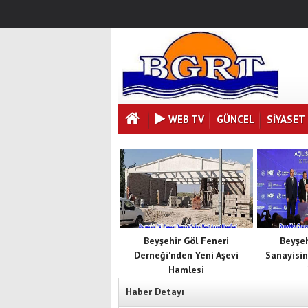
WEB TV
GÜNCEL
SIYASET
Beyşehir Göl Feneri
Beyşe
Derneği'nden Yeni Aşevi
Sanayisin
Hamlesi
Haber Detayı