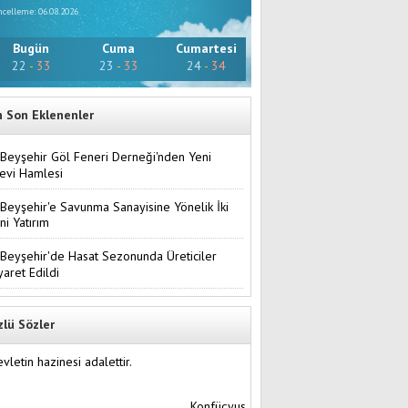
celleme: 06.08.2026
Bugün
Cuma
Cumartesi
22
-
33
23
-
33
24
-
34
n Son Eklenenler
Beyşehir Göl Feneri Derneği'nden Yeni
evi Hamlesi
Beyşehir'e Savunma Sanayisine Yönelik İki
ni Yatırım
Beyşehir'de Hasat Sezonunda Üreticiler
yaret Edildi
zlü Sözler
vletin hazinesi adalettir.
Konfüçyus