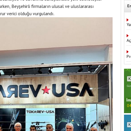
rken, Beyşehirli firmaların ulusal ve uluslararası
E
rur verici olduğu vurgulandı.
Ya
Aç
Pr
Gün
İm
04