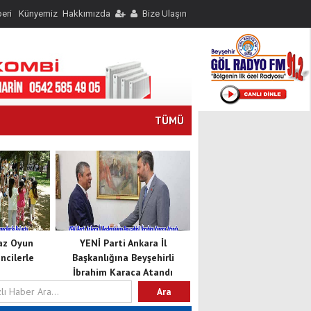
eri
Künyemiz
Hakkımızda
Bize Ulaşın
TÜMÜ
Yaz Oyun
YENİ Parti Ankara İl
cilerle
Başkanlığına Beyşehirli
İbrahim Karaca Atandı