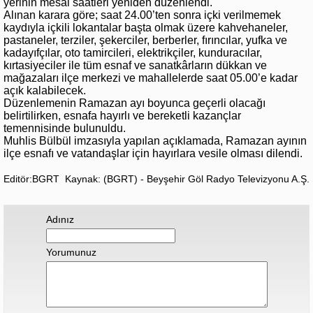
yerinin mesai saatleri yeniden düzenlendi.
Alınan karara göre; saat 24.00’ten sonra içki verilmemek
kaydıyla içkili lokantalar başta olmak üzere kahvehaneler,
pastaneler, terziler, şekerciler, berberler, fırıncılar, yufka ve
kadayıfçılar, oto tamircileri, elektrikçiler, kunduracılar,
kırtasiyeciler ile tüm esnaf ve sanatkârların dükkan ve
mağazaları ilçe merkezi ve mahallelerde saat 05.00’e kadar
açık kalabilecek.
Düzenlemenin Ramazan ayı boyunca geçerli olacağı
belirtilirken, esnafa hayırlı ve bereketli kazançlar
temennisinde bulunuldu.
Muhlis Bülbül imzasıyla yapılan açıklamada, Ramazan ayının
ilçe esnafı ve vatandaşlar için hayırlara vesile olması dilendi.
Editör:BGRT
Kaynak: (BGRT) - Beyşehir Göl Radyo Televizyonu A.Ş.
Adınız
Yorumunuz