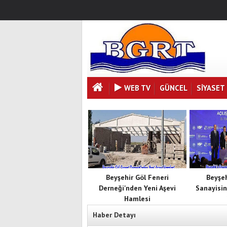
WEB TV
GÜNCEL
SIYASET
Beyşehir Göl Feneri
Beyşe
Derneği'nden Yeni Aşevi
Sanayisin
Hamlesi
Haber Detayı