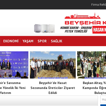
Firma Rehb
EKONOMI
YAŞAM
SPOR
SAĞLIK
hir'e Savunma
Beyşehir'de Hasat
Başkan Altay, 
e Yönelik İki Yeni
Sezonunda Üreticiler Ziyaret
Kampında Öğren
Yatırım
Edildi
Buluştu