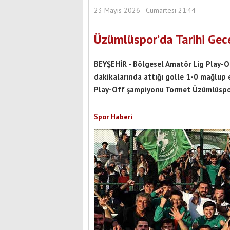
23 Mayıs 2026 - Cumartesi 21:44
Üzümlüspor’da Tarihi Gece
BEYŞEHİR - Bölgesel Amatör Lig Play-Of
dakikalarında attığı golle 1-0 mağlup 
Play-Off şampiyonu Tormet Üzümlüspor 
Spor Haberi