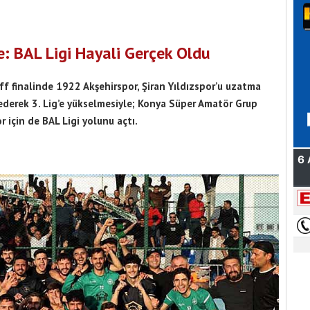
: BAL Ligi Hayali Gerçek Oldu
f finalinde 1922 Akşehirspor, Şiran Yıldızspor’u uzatma
ederek 3. Lig’e yükselmesiyle; Konya Süper Amatör Grup
için de BAL Ligi yolunu açtı.