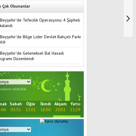
n Çok Okunanlar
Beyşehir'de Tefecilik Operasyonu: 4 Şüpheli
kalandı
Beyşehir'de Bilge Lider Devlet Bahçeli Parkı
ıldı
Beyşehir'de Geleneksel Bal Hasadı
ogramı Düzenlendi
celleme: 06.08.2026
sak
Sabah
Öğle
İkindi
Akşam
Yatsı
:06
05:51
13:01
16:50
20:01
21:29