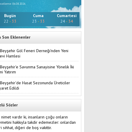
celleme: 06.08.2026
Bugün
Cuma
Cumartesi
22
-
33
23
-
33
24
-
34
n Son Eklenenler
Beyşehir Göl Feneri Derneği'nden Yeni
evi Hamlesi
Beyşehir'e Savunma Sanayisine Yönelik İki
ni Yatırım
Beyşehir'de Hasat Sezonunda Üreticiler
yaret Edildi
zlü Sözler
i nimet vardır ki, insanların çoğu onların
ymetini hakkıyla takdir edemezler: onlardan
ri sıhhat, diğeri de boş vakittir.