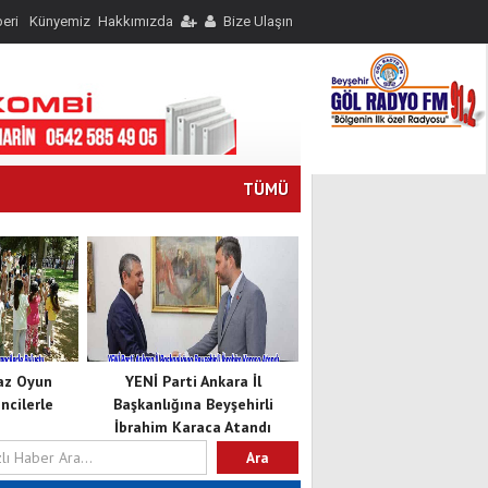
eri
Künyemiz
Hakkımızda
Bize Ulaşın
TÜMÜ
Yaz Oyun
YENİ Parti Ankara İl
cilerle
Başkanlığına Beyşehirli
İbrahim Karaca Atandı