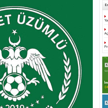
E
Ya
Aç
Pr
Gün
İm
04