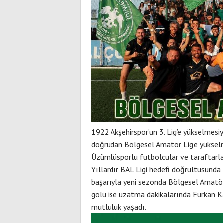
1922 Akşehirspor’un 3. Lig’e yükselmes
doğrudan Bölgesel Amatör Lig’e yüksel
Üzümlüsporlu futbolcular ve taraftarlar,
Yıllardır BAL Ligi hedefi doğrultusunda 
başarıyla yeni sezonda Bölgesel Amatör 
golü ise uzatma dakikalarında Furkan K
mutluluk yaşadı.