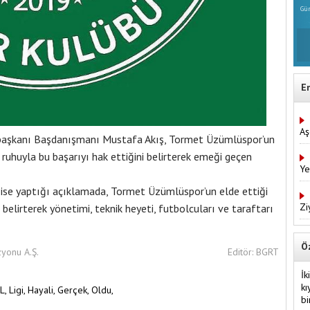
Gün
E
Aş
başkanı Başdanışmanı Mustafa Akış, Tormet Üzümlüspor’un
k ruhuyla bu başarıyı hak ettiğini belirterek emeği geçen
Ye
 ise yaptığı açıklamada, Tormet Üzümlüspor’un elde ettiği
Zi
elirterek yönetimi, teknik heyeti, futbolcuları ve taraftarı
Ö
zyonu A.Ş.
Editör: BGRT
İk
kı
L,
Ligi,
Hayali,
Gerçek,
Oldu,
bi