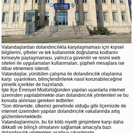
Vatandaşlardan dolandırıcılıkla karşılaşmaması için kişisel
bilgilerini, şifreler ve tek kullanımlık doğrulama kodlarını
kimseyle paylaşmaması, yalnızca güvenilir ve resmi web
siteleri ile uygulamaları kullanmaları, şüpheli mesajlara ise
itibar etmemesi istendi.
Vatandaşlar, yürütülen çalışma ile dolandırıcılık olaylarına
karşı uyarılırken, bilinçlendirilerek nasıl korunabileceğine
yönelik içerikler de hazırlandı.
İşte İlçe Emniyet Müdürlüğünden yapılan uyarılarla internet
üzerinden yapılabilmekte olan dolandırıcılık yöntemleri ve bu
konuda alınması gereken tedbirler:
“Son dönemde, ülkemiz genelinde olduğu gibi ilçemizde de
internet üzerinden yapılan dolandırıcılık vakalarında artış
gözlemlenmektedir.
Vatandaşlarımızın, bu tür kötü niyetli girişimlere karşı daha
dikkatli ve bilinçli olmalarını sağlamak amacıyla bazı
dolandırıcılık yöntemleri aşağıya çıkarılmıştır.