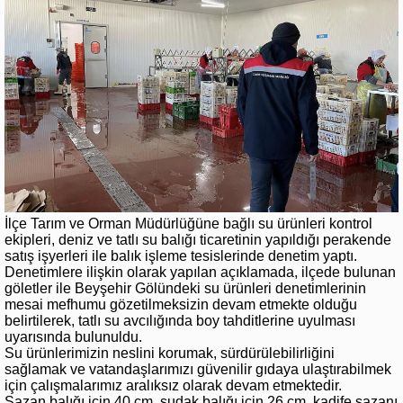
İlçe Tarım ve Orman Müdürlüğüne bağlı su ürünleri kontrol
ekipleri, deniz ve tatlı su balığı ticaretinin yapıldığı perakende
satış işyerleri ile balık işleme tesislerinde denetim yaptı.
Denetimlere ilişkin olarak yapılan açıklamada, ilçede bulunan
göletler ile Beyşehir Gölündeki su ürünleri denetimlerinin
mesai mefhumu gözetilmeksizin devam etmekte olduğu
belirtilerek, tatlı su avcılığında boy tahditlerine uyulması
uyarısında bulunuldu.
Su ürünlerimizin neslini korumak, sürdürülebilirliğini
sağlamak ve vatandaşlarımızı güvenilir gıdaya ulaştırabilmek
için çalışmalarımız aralıksız olarak devam etmektedir.
Sazan balığı için 40 cm, sudak balığı için 26 cm, kadife sazanı