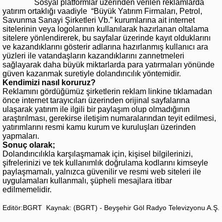
Sosyal platformlar üzerinden verilen reklamlarda
yatırım ortaklığı vaadiyle “Büyük Yatırım Firmaları, Petrol,
Savunma Sanayi Şirketleri Vb.” kurumlarına ait internet
sitelerinin veya logolarının kullanılarak hazırlanan oltalama
sitelere yönlendirerek, bu sayfalar üzerinde kayıt olduklarını
ve kazandıklarını gösterir adlarına hazırlanmış kullanıcı ara
yüzleri ile vatandaşların kazandıklarını zannetmeleri
sağlayarak daha büyük miktarlarda para yatırmaları yönünde
güven kazanmak suretiyle dolandırıcılık yöntemidir.
Kendimizi nasıl koruruz?
Reklamını gördüğümüz şirketlerin reklam linkine tıklamadan
önce internet tarayıcıları üzerinden orijinal sayfalarına
ulaşarak yatırım ile ilgili bir paylaşım olup olmadığının
araştırılması, gerekirse iletişim numaralarından teyit edilmesi,
yatırımlarını resmi kamu kurum ve kuruluşları üzerinden
yapmaları.
Sonuç olarak;
Dolandırıcılıkla karşılaşmamak için, kişisel bilgilerinizi,
şifrelerinizi ve tek kullanımlık doğrulama kodlarını kimseyle
paylaşmamalı, yalnızca güvenilir ve resmi web siteleri ile
uygulamaları kullanmalı, şüpheli mesajlara itibar
edilmemelidir.
Editör:BGRT
Kaynak: (BGRT) - Beyşehir Göl Radyo Televizyonu A.Ş.