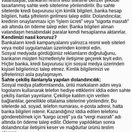
vatandaşlar, bankanın resmi web sitesine benzer şekilde
tasarlanmış sahte web sitelerine yönlendirilir. Bu sahte
sitelerde kredi başvurusu için kimlik bilgileri, banka hesap
bilgileri, hatta şifrelerin girilmesi talep edilir. Dolandırıcılar,
kredinin onaylanması için “işlem ücreti” veya “sigorta masrafı”
adı altında ön ödeme talep eder. Banka bilgileri alınan
vatandaşın hesabındaki paralar kendi hesaplarına aktarırlar.
Kendimizi nasıl koruruz?
Bankaların kredi kampanyalarını yalnızca resmi web siteleri
veya mobil uygulamaları üzerinden kontrol edin.
Sosyal medyada gördüğünüz reklamların doğruluğunu,
bankanın müşteri hizmetleriyle iletişime geçerek teyit edin.
Hiçbir banka, kredi başvurusu için sosyal medya üzerinden
kişisel bilgilerinizi talep etmez. Kimlik bilgilerinizi ve
şifrelerinizi asla paylaşmayın.
Sahte çekiliş ilanlarıyla yapılan dolandırıcılık;
Sosyal medya platformlarında, ünlü markaların adını veya
logolarını kullanarak telefon hediye ettiklerini iddia eden sahte
çekiliş ilanları yayınlanır. Çekilişe katılım için verilen
bağlantılar, genellikle oltalama sitelerine yönlendirir. Bu
sitelerde ad, soyad, telefon numarası, e-posta adresi, hatta
banka bilgileri istenir. Kazandığınız iddia edilen telefonu
gönderebilmek için “kargo ücreti” ya da “vergi masrafı” adı
altında ön ödeme talep edilir. Ödeme yapıldıktan sonra
dolandırıcılar iletişimi keser ve mağdurlar ürünü teslim