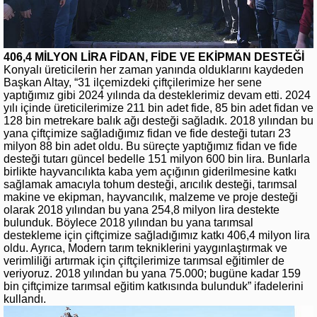
406,4 MİLYON LİRA FİDAN, FİDE VE EKİPMAN DESTEĞİ
Konyalı üreticilerin her zaman yanında olduklarını kaydeden
Başkan Altay, “31 ilçemizdeki çiftçilerimize her sene
yaptığımız gibi 2024 yılında da desteklerimiz devam etti. 2024
yılı içinde üreticilerimize 211 bin adet fide, 85 bin adet fidan ve
128 bin metrekare balık ağı desteği sağladık. 2018 yılından bu
yana çiftçimize sağladığımız fidan ve fide desteği tutarı 23
milyon 88 bin adet oldu. Bu süreçte yaptığımız fidan ve fide
desteği tutarı güncel bedelle 151 milyon 600 bin lira. Bunlarla
birlikte hayvancılıkta kaba yem açığının giderilmesine katkı
sağlamak amacıyla tohum desteği, arıcılık desteği, tarımsal
makine ve ekipman, hayvancılık, malzeme ve proje desteği
olarak 2018 yılından bu yana 254,8 milyon lira destekte
bulunduk. Böylece 2018 yılından bu yana tarımsal
destekleme için çiftçimize sağladığımız katkı 406,4 milyon lira
oldu. Ayrıca, Modern tarım tekniklerini yaygınlaştırmak ve
verimliliği artırmak için çiftçilerimize tarımsal eğitimler de
veriyoruz. 2018 yılından bu yana 75.000; bugüne kadar 159
bin çiftçimize tarımsal eğitim katkısında bulunduk” ifadelerini
kullandı.