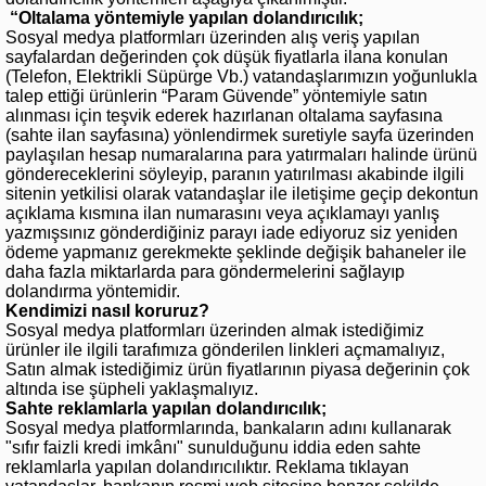
“Oltalama yöntemiyle yapılan dolandırıcılık;
Sosyal medya platformları üzerinden alış veriş yapılan
sayfalardan değerinden çok düşük fiyatlarla ilana konulan
(Telefon, Elektrikli Süpürge Vb.) vatandaşlarımızın yoğunlukla
talep ettiği ürünlerin “Param Güvende” yöntemiyle satın
alınması için teşvik ederek hazırlanan oltalama sayfasına
(sahte ilan sayfasına) yönlendirmek suretiyle sayfa üzerinden
paylaşılan hesap numaralarına para yatırmaları halinde ürünü
göndereceklerini söyleyip, paranın yatırılması akabinde ilgili
sitenin yetkilisi olarak vatandaşlar ile iletişime geçip dekontun
açıklama kısmına ilan numarasını veya açıklamayı yanlış
yazmışsınız gönderdiğiniz parayı iade ediyoruz siz yeniden
ödeme yapmanız gerekmekte şeklinde değişik bahaneler ile
daha fazla miktarlarda para göndermelerini sağlayıp
dolandırma yöntemidir.
Kendimizi nasıl koruruz?
Sosyal medya platformları üzerinden almak istediğimiz
ürünler ile ilgili tarafımıza gönderilen linkleri açmamalıyız,
Satın almak istediğimiz ürün fiyatlarının piyasa değerinin çok
altında ise şüpheli yaklaşmalıyız.
Sahte reklamlarla yapılan dolandırıcılık;
Sosyal medya platformlarında, bankaların adını kullanarak
"sıfır faizli kredi imkânı" sunulduğunu iddia eden sahte
reklamlarla yapılan dolandırıcılıktır. Reklama tıklayan