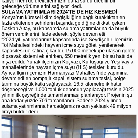
katıyor hem de üreticilerimizin daha sürdürülebilir bir
geleceğe yürümelerini sağlıyor” dedi.
SULAMA YATIRIMLARI 2024’TE DE HIZ KESMEDİ
Konya’nın küresel iklim değişikliğine bağlı kuraklıktan en
fazla etkilenen şehirlerin başında geldiğine dikkati çeken
Başkan Altay, bu kapsamda sulama yatırımlarına da büyük
önem verdiklerini ifade ederek, şöyle devam etti:
“2024 yılı yatırımlarımız kapsamında ise Seydişehir İlçemizin
Tol Mahallesi’ndeki hayvan içme suyu göleti yenilenerek
kapasitesi üç katına çıkarıldı. 15.000 metreküpe ulaşan gölete
dipsavak sistemi eklenirken, 650 metrelik yeni bir su hattı da
inşa edildi. Yunak ilçemizin Koçyazı, Kurtuşağı ve Yeşilyayla
mahallelerinde hayvan içme suyu (HİS) tesisleri kuruldu.
Ayrıca Ilgın ilçemizin Harmanyazı Mahallesi’nde yapımına
devam edilen pompajlı kapalı sistem sulama tesisi, bölge
tarımına büyük katkı sağlayacak. 16.5 kilometrelik hattın
döşeneceği ve 1.000 tonluk deponun yapılacağı tesisin 2025
yılının ilk çeyreğinde tamamlanması planlanıyor. Projenin şu
ana kadar yüzde 70’i tamamlandı. Sadece 2024 yılında
sulama yatırımlarına harcadığımız rakam yaklaşık 49 milyon
lirayı buldu” dedi.