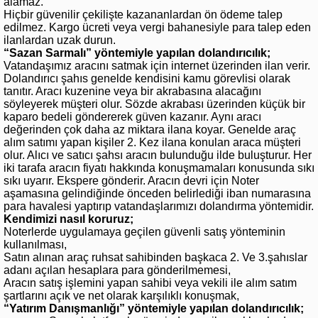
alamaz.
Hiçbir güvenilir çekilişte kazananlardan ön ödeme talep
edilmez. Kargo ücreti veya vergi bahanesiyle para talep eden
ilanlardan uzak durun.
“Sazan Sarmalı” yöntemiyle yapılan dolandırıcılık;
Vatandaşımız aracını satmak için internet üzerinden ilan verir.
Dolandırıcı şahıs genelde kendisini kamu görevlisi olarak
tanıtır. Aracı kuzenine veya bir akrabasına alacağını
söyleyerek müşteri olur. Sözde akrabası üzerinden küçük bir
kaparo bedeli göndererek güven kazanır. Aynı aracı
değerinden çok daha az miktara ilana koyar. Genelde araç
alım satımı yapan kişiler 2. Kez ilana konulan araca müşteri
olur. Alıcı ve satıcı şahsı aracın bulunduğu ilde buluşturur. Her
iki tarafa aracın fiyatı hakkında konuşmamaları konusunda sıkı
sıkı uyarır. Ekspere gönderir. Aracın devri için Noter
aşamasına gelindiğinde önceden belirlediği iban numarasına
para havalesi yaptırıp vatandaşlarımızı dolandırma yöntemidir.
Kendimizi nasıl koruruz;
Noterlerde uygulamaya geçilen güvenli satış yönteminin
kullanılması,
Satın alınan araç ruhsat sahibinden başkaca 2. Ve 3.şahıslar
adanı açılan hesaplara para gönderilmemesi,
Aracın satış işlemini yapan sahibi veya vekili ile alım satım
şartlarını açık ve net olarak karşılıklı konuşmak,
“Yatırım Danışmanlığı” yöntemiyle yapılan dolandırıcılık;