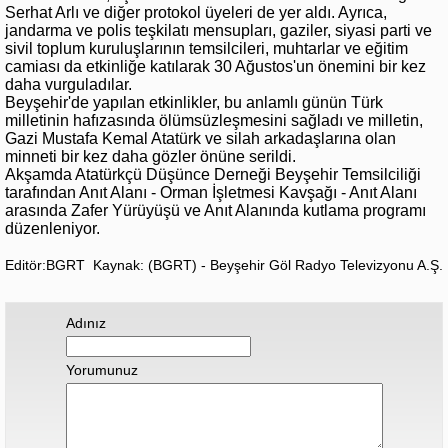
Serhat Arlı ve diğer protokol üyeleri de yer aldı. Ayrıca,
jandarma ve polis teşkilatı mensupları, gaziler, siyasi parti ve
sivil toplum kuruluşlarının temsilcileri, muhtarlar ve eğitim
camiası da etkinliğe katılarak 30 Ağustos'un önemini bir kez
daha vurguladılar.
Beyşehir'de yapılan etkinlikler, bu anlamlı günün Türk
milletinin hafızasında ölümsüzleşmesini sağladı ve milletin,
Gazi Mustafa Kemal Atatürk ve silah arkadaşlarına olan
minneti bir kez daha gözler önüne serildi.
Akşamda Atatürkçü Düşünce Derneği Beyşehir Temsilciliği
tarafından Anıt Alanı - Orman İşletmesi Kavşağı - Anıt Alanı
arasında Zafer Yürüyüşü ve Anıt Alanında kutlama programı
düzenleniyor.
Editör:BGRT
Kaynak: (BGRT) - Beyşehir Göl Radyo Televizyonu A.Ş.
Adınız
Yorumunuz