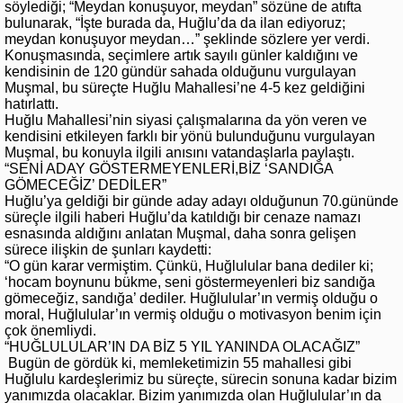
söylediği; “Meydan konuşuyor, meydan” sözüne de atıfta
bulunarak, “İşte burada da, Huğlu’da da ilan ediyoruz;
meydan konuşuyor meydan…” şeklinde sözlere yer verdi.
Konuşmasında, seçimlere artık sayılı günler kaldığını ve
kendisinin de 120 gündür sahada olduğunu vurgulayan
Muşmal, bu süreçte Huğlu Mahallesi’ne 4-5 kez geldiğini
hatırlattı.
Huğlu Mahallesi’nin siyasi çalışmalarına da yön veren ve
kendisini etkileyen farklı bir yönü bulunduğunu vurgulayan
Muşmal, bu konuyla ilgili anısını vatandaşlarla paylaştı.
“SENİ ADAY GÖSTERMEYENLERİ,BİZ ‘SANDIĞA
GÖMECEĞİZ’ DEDİLER”
Huğlu’ya geldiği bir günde aday adayı olduğunun 70.gününde
süreçle ilgili haberi Huğlu’da katıldığı bir cenaze namazı
esnasında aldığını anlatan Muşmal, daha sonra gelişen
sürece ilişkin de şunları kaydetti:
“O gün karar vermiştim. Çünkü, Huğlulular bana dediler ki;
‘hocam boynunu bükme, seni göstermeyenleri biz sandığa
gömeceğiz, sandığa’ dediler. Huğlulular’ın vermiş olduğu o
moral, Huğlulular’ın vermiş olduğu o motivasyon benim için
çok önemliydi.
“HUĞLULULAR’IN DA BİZ 5 YIL YANINDA OLACAĞIZ”
Bugün de gördük ki, memleketimizin 55 mahallesi gibi
Huğlulu kardeşlerimiz bu süreçte, sürecin sonuna kadar bizim
yanımızda olacaklar. Bizim yanımızda olan Huğlulular’ın da