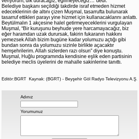
veriyorum, dik duracağız, eğilmeyeceğiz…”dedi.
Belediye başkanı seçildiği takdirde israf etmeden hizmet
edeceklerinin de altını çizen Muşmal, tasarrufta bulunarak
tasarruf ettikleri parayı yine hizmet için kullanacaklarını anlattı.
Beytülmalın 1 akçesine halel getirmeyeceklerini vurgulayan
Muşmal, “Bir kuruşunu beyhude yere harcamayacağız, biz
eğer haramdan uzak durursak, fakirin fukaranın hakkını
yemezsek Allah bizim bugüne kadar yolumuzu açtığı gibi
bundan sonra da yolumuzu sizinle birlikte açacaktır
hemşehrilerim. Allah sizlerden razı olsun” diye konuştu.
Muşmal, Huğlu programında kendisine eşlik eden partisinin
belediye meclis üyelerini de mahalle sakinlerine tanıttı.
Editör:BGRT
Kaynak: (BGRT) - Beyşehir Göl Radyo Televizyonu A.Ş.
Adınız
Yorumunuz