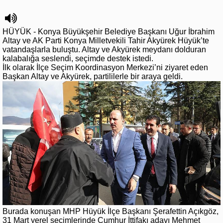
HÜYÜK - Konya Büyükşehir Belediye Başkanı Uğur İbrahim
Altay ve AK Parti Konya Milletvekili Tahir Akyürek Hüyük’te
vatandaşlarla buluştu. Altay ve Akyürek meydanı dolduran
kalabalığa seslendi, seçimde destek istedi.
İlk olarak İlçe Seçim Koordinasyon Merkezi’ni ziyaret eden
Başkan Altay ve Akyürek, partililerle bir araya geldi.
Burada konuşan MHP Hüyük İlçe Başkanı Şerafettin Açıkgöz,
31 Mart yerel seçimlerinde Cumhur İttifakı adayı Mehmet