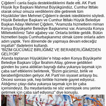
Çiğdem’i canla başla desteklediklerini ifade etti. AK Parti
Hüyük İlçe Başkanı Mahmut Büyükgündüz, Cumhur İttifakı
olarak omuz omuza verdiklerini dile getirerek tüm
Hüyüklüler’den Mehmet Çiğdem’e destek istediklerini söyledi.
Hüyük Belediye Başkanı ve Cumhur İttifakı Hüyük Belediye
Başkan Adayı Mehmet Çiğdem, “Aramızda hizmetlerin mimarı
Konya Büyükşehir Belediye Başkanımız var. Aramızda Konya
Milletvekilimiz Tahir ağabey var. Onlarla birlikte geldik. Bütün
hizmetleri başta Cumhurbaşkanımız olmak üzere onlarla adım
adım yaptık. Yeni dönemde de yapmaya devam edeceğiz
inşallah” ifadelerini kullandı.
“BİZİM GÜCÜMÜZ BİRLİĞİMİZ VE BERABERLİĞİMİZDEN
GELİYOR”
Alanda toplanan Hüyüklüler’e hitap eden Konya Büyükşehir
Belediye Başkanı Uğur İbrahim Altay, göreve geldikleri
günden bu yana aldıkları bayrağı daha yukarıya taşımak için
çaba sarf ettiklerini belirterek, “Bizim gücümüz, birlik ve
beraberliğimizden geliyor. AK Parti’nin siyaset anlayışı bu.
Öncesi sonrası yok, hep birlikte hizmete gayret ediyoruz.
Aldığımız çıtayı daha yukarıya taşımak için bir çaba
içerisindeyiz. Bu meydanlarda ne söz vermişsek onu yerine
getirmek için çaba sarf ediyoruz” diye konuştu.