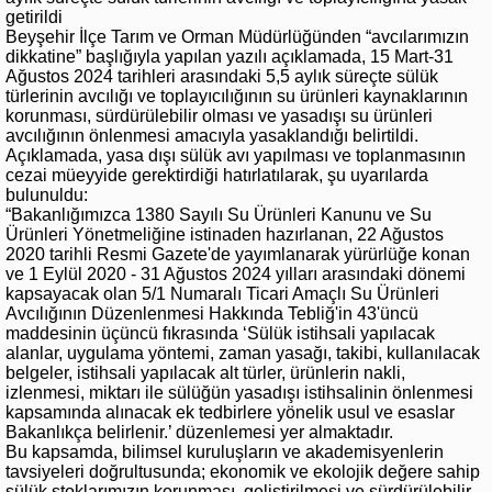
getirildi
Beyşehir İlçe Tarım ve Orman Müdürlüğünden “avcılarımızın
dikkatine” başlığıyla yapılan yazılı açıklamada, 15 Mart-31
Ağustos 2024 tarihleri arasındaki 5,5 aylık süreçte sülük
türlerinin avcılığı ve toplayıcılığının su ürünleri kaynaklarının
korunması, sürdürülebilir olması ve yasadışı su ürünleri
avcılığının önlenmesi amacıyla yasaklandığı belirtildi.
Açıklamada, yasa dışı sülük avı yapılması ve toplanmasının
cezai müeyyide gerektirdiği hatırlatılarak, şu uyarılarda
bulunuldu:
“Bakanlığımızca 1380 Sayılı Su Ürünleri Kanunu ve Su
Ürünleri Yönetmeliğine istinaden hazırlanan, 22 Ağustos
2020 tarihli Resmi Gazete'de yayımlanarak yürürlüğe konan
ve 1 Eylül 2020 - 31 Ağustos 2024 yılları arasındaki dönemi
kapsayacak olan 5/1 Numaralı Ticari Amaçlı Su Ürünleri
Avcılığının Düzenlenmesi Hakkında Tebliğ'in 43'üncü
maddesinin üçüncü fıkrasında ‘Sülük istihsali yapılacak
alanlar, uygulama yöntemi, zaman yasağı, takibi, kullanılacak
belgeler, istihsali yapılacak alt türler, ürünlerin nakli,
izlenmesi, miktarı ile sülüğün yasadışı istihsalinin önlenmesi
kapsamında alınacak ek tedbirlere yönelik usul ve esaslar
Bakanlıkça belirlenir.’ düzenlemesi yer almaktadır.
Bu kapsamda, bilimsel kuruluşların ve akademisyenlerin
tavsiyeleri doğrultusunda; ekonomik ve ekolojik değere sahip
sülük stoklarımızın korunması, geliştirilmesi ve sürdürülebilir