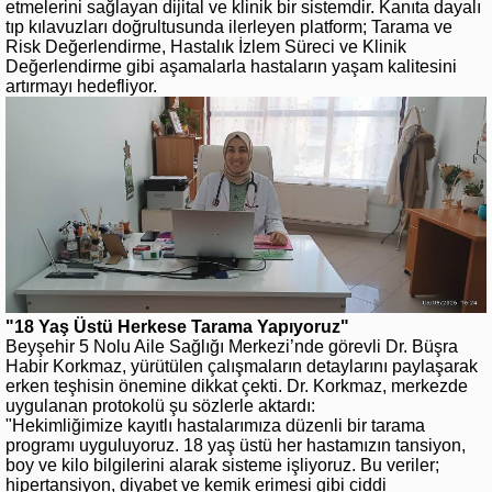
etmelerini sağlayan dijital ve klinik bir sistemdir. Kanıta dayalı
tıp kılavuzları doğrultusunda ilerleyen platform; Tarama ve
Risk Değerlendirme, Hastalık İzlem Süreci ve Klinik
Değerlendirme gibi aşamalarla hastaların yaşam kalitesini
artırmayı hedefliyor.
"18 Yaş Üstü Herkese Tarama Yapıyoruz"
Beyşehir 5 Nolu Aile Sağlığı Merkezi’nde görevli Dr. Büşra
Habir Korkmaz, yürütülen çalışmaların detaylarını paylaşarak
erken teşhisin önemine dikkat çekti. Dr. Korkmaz, merkezde
uygulanan protokolü şu sözlerle aktardı:
"Hekimliğimize kayıtlı hastalarımıza düzenli bir tarama
programı uyguluyoruz. 18 yaş üstü her hastamızın tansiyon,
boy ve kilo bilgilerini alarak sisteme işliyoruz. Bu veriler;
hipertansiyon, diyabet ve kemik erimesi gibi ciddi