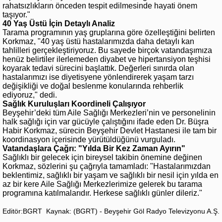
rahatsızlıkların önceden tespit edilmesinde hayati önem
taşıyor."
40 Yaş Üstü İçin Detaylı Analiz
Tarama programının yaş gruplarına göre özelleştiğini belirten
Korkmaz, "40 yaş üstü hastalarımızda daha detaylı kan
tahlilleri gerçekleştiriyoruz. Bu sayede birçok vatandaşımıza
henüz belirtiler ilerlemeden diyabet ve hipertansiyon teşhisi
koyarak tedavi sürecini başlattık. Değerleri sınırda olan
hastalarımızı ise diyetisyene yönlendirerek yaşam tarzı
değişikliği ve doğal beslenme konularında rehberlik
ediyoruz," dedi.
Sağlık Kuruluşları Koordineli Çalışıyor
Beyşehir’deki tüm Aile Sağlığı Merkezleri’nin ve personelinin
halk sağlığı için var gücüyle çalıştığını ifade eden Dr. Büşra
Habir Korkmaz, sürecin Beyşehir Devlet Hastanesi ile tam bir
koordinasyon içerisinde yürütüldüğünü vurguladı.
Vatandaşlara Çağrı: "Yılda Bir Kez Zaman Ayırın"
Sağlıklı bir gelecek için bireysel takibin önemine değinen
Korkmaz, sözlerini şu çağrıyla tamamladı: "Hastalarımızdan
beklentimiz, sağlıklı bir yaşam ve sağlıklı bir nesil için yılda en
az bir kere Aile Sağlığı Merkezlerimize gelerek bu tarama
programına katılmalarıdır. Herkese sağlıklı günler dileriz."
Editör:BGRT
Kaynak: (BGRT) - Beyşehir Göl Radyo Televizyonu A.Ş.