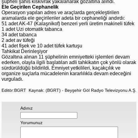
şüpheli şahıs kıskıvrak yakalanarak gözaltına alındı.
Ele Geçirilen Cephanelik
Operasyon yapılan adres ve araçlarda gerçekleştirilen
aramalarda ele geçirilenler adeta bir cephaneliği andırdı:
51 adet AK-47 (Kalaşnikof) benzeri yerli üretim makineli tüfek
1 adet Uzi otomatik tabanca
34 adet tabanca
2 adet av tüfeği
41 adet fişek ve 10 adet tüfek kartuşu
Tahkikat Derinleşiyor
Gözaltına alınan 11 şüphelinin emniyetteki işlemleri devam
ederken, olayla ilgili başlatılan adli tahkikatın çok yönlü olarak
sürdürüldüğü bildirildi. Emniyet yetkilileri, kaçakçılık ve
organize suçlarla mücadelenin kararlılıkla devam edeceğini
vurguladı.
Editör:BGRT
Kaynak: (BGRT) - Beyşehir Göl Radyo Televizyonu A.Ş.
Adınız
Yorumunuz