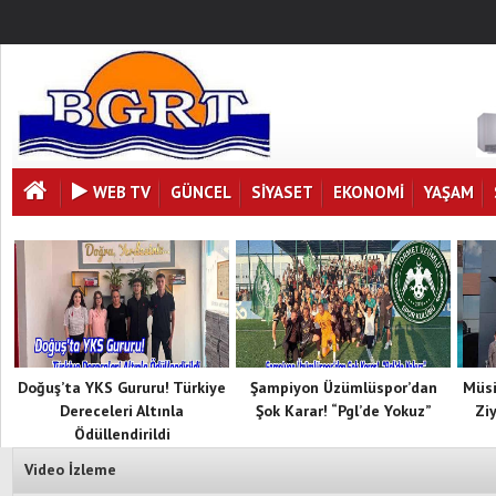
WEB TV
GÜNCEL
SIYASET
EKONOMI
YAŞAM
Doğuş’ta YKS Gururu! Türkiye
Şampiyon Üzümlüspor’dan
Müsi
Dereceleri Altınla
Şok Karar! “Pgl’de Yokuz”
Zi
Ödüllendirildi
Video İzleme