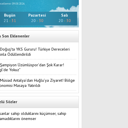
celleme: 09.08.2026
Bugün
Pazartesi
Salı
21
-
31
20
-
30
20
-
30
n Son Eklenenler
Doğuş’ta YKS Gururu! Türkiye Dereceleri
tınla Ödüllendirildi
Şampiyon Üzümlüspor’dan Şok Karar!
gl’de Yokuz”
Müsiad Antalya’dan Huğlu’ya Ziyaret! Bölge
onomisi Masaya Yatırıldı
zlü Sözler
sanlar sahip olduklarını küçümser, sahip
amadıklarını önemser