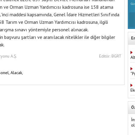
Gün
rım ve Orman Uzman Yardımcısı kadrosuna ise 158 atama
41'inci maddesi kapsamında, Genel İdare Hizmetleri Sınıfında
158 Tarım ve Orman Uzman Yardımcısı kadrosuna, ilgili
arışma sınavı yöntemiyle personel alınacak.
 başvuru şartları ve aranılacak nitelikler ile diğer bilgiler
E
ak.
zyonu A.Ş.
Editör: BGRT
Al
sonel,
Alacak,
“P
Ek
Ö
İn
ol