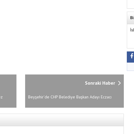
Bi
İs
Sonraki Haber
ez
Beyşehir’de CHP Belediye Başkan Adayı Eczacı
Rıdvan Şenyurt Oldu