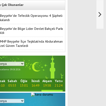
n Çok Okunanlar
Beyşehir'de Tefecilik Operasyonu: 4 Şüpheli
kalandı
Beyşehir'de Bilge Lider Devlet Bahçeli Parkı
ıldı
MHP Beyşehir İlçe Teşkilatı'nda Abdurahman
zel Güven Tazeledi
celleme: 09.08.2026
sak
Sabah
Öğle
İkindi
Akşam
Yatsı
:10
05:53
13:01
16:49
19:58
21:24