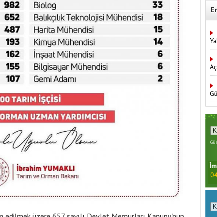
E
Ya
Aç
Gü
Gün
İm
04
am edilmek üzere 657 sayılı Devlet Memurları Kanunu'nun