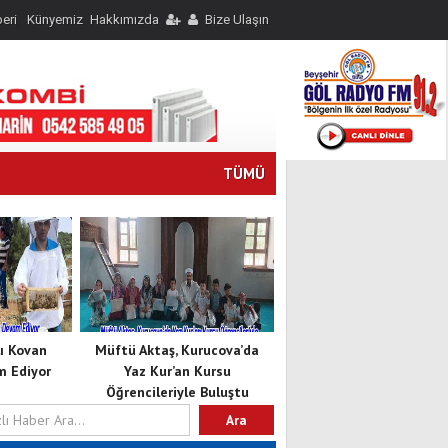
eri
Künyemiz
Hakkımızda
Bize Ulaşın
TÜMÜ
lı Kovan
Müftü Aktaş, Kurucova’da
m Ediyor
Yaz Kur’an Kursu
Öğrencileriyle Buluştu