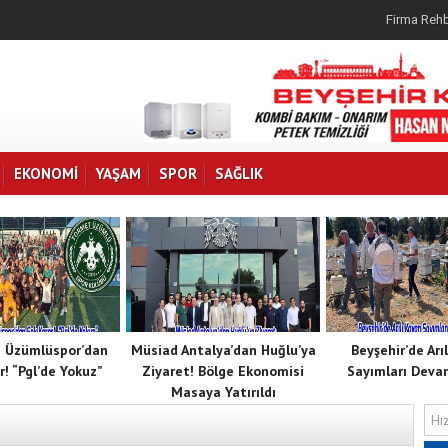
Firma Rehb
EKONOMI
YAŞAM
SPOR
SAĞLIK
 Üzümlüspor’dan
Müsiad Antalya’dan Huğlu’ya
Beyşehir’de Arı
r! “Pgl’de Yokuz”
Ziyaret! Bölge Ekonomisi
Sayımları Deva
Masaya Yatırıldı