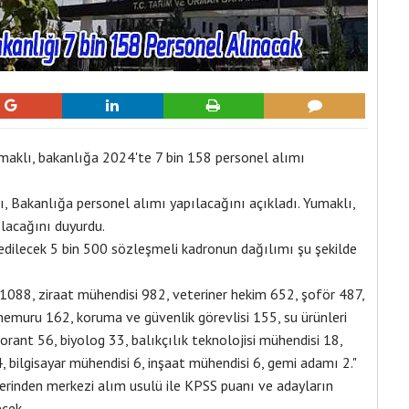
klı, bakanlığa 2024'te 7 bin 158 personel alımı
 Bakanlığa personel alımı yapılacağını açıkladı. Yumaklı,
lacağını duyurdu.
edilecek 5 bin 500 sözleşmeli kadronun dağılımı şu şekilde
1088, ziraat mühendisi 982, veteriner hekim 652, şoför 487,
muru 162, koruma ve güvenlik görevlisi 155, su ürünleri
rant 56, biyolog 33, balıkçılık teknolojisi mühendisi 18,
, bilgisayar mühendisi 6, inşaat mühendisi 6, gemi adamı 2."
rinden merkezi alım usulü ile KPSS puanı ve adayların
ecek.