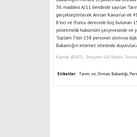
36. maddesi A/11 bendinde sayılan Ta
gerçekleştirilecek. Anılan Kanun'un ek 
8'inci ve 9'uncu derecede boş bulunan 
yönetmelik hükümleri çerçevesinde ve y
Toplam 7 bin 158 personel alımına ilişkin
Bakanlığın internet sitesinde duyurulac
Kaynak:
(BGRT) - Beyşehir Göl Radyo Televi
Etiketler:
Tarım,
ve,
Orman,
Bakanlığı,
Per