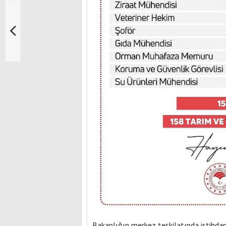
Bakanlığın merkez teşkilatında istihd