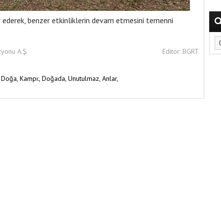
 ederek, benzer etkinliklerin devam etmesini temenni
zyonu A.Ş.
Editör: BGRT
,
Doğa,
Kampı:,
Doğada,
Unutulmaz,
Anlar,