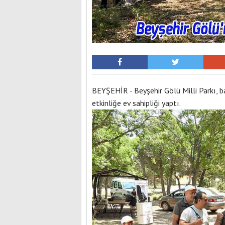
BEYŞEHİR - Beyşehir Gölü Milli Parkı, ba
etkinliğe ev sahipliği yaptı.