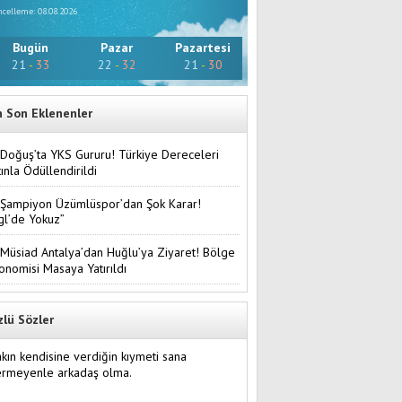
celleme: 08.08.2026
Bugün
Pazar
Pazartesi
21
-
33
22
-
32
21
-
30
n Son Eklenenler
Doğuş’ta YKS Gururu! Türkiye Dereceleri
tınla Ödüllendirildi
Şampiyon Üzümlüspor’dan Şok Karar!
gl’de Yokuz”
Müsiad Antalya’dan Huğlu’ya Ziyaret! Bölge
onomisi Masaya Yatırıldı
zlü Sözler
kın kendisine verdiğin kıymeti sana
ermeyenle arkadaş olma.