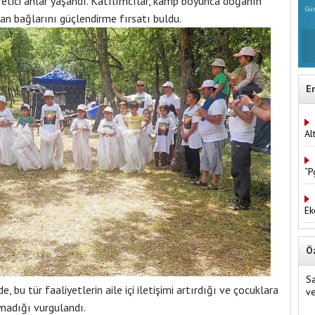
ğretici anlar yaşandı. Katılımcılar, kamp boyunca doğanın
Gün
lan bağlarını güçlendirme fırsatı buldu.
E
Al
“P
Ek
Ö
Sa
 bu tür faaliyetlerin aile içi iletişimi artırdığı ve çocuklara
v
nadığı vurgulandı.