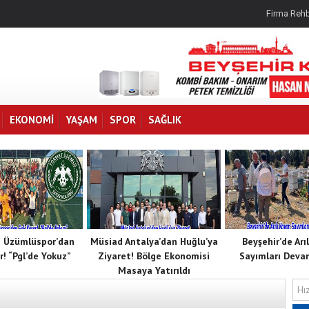
Firma Rehb
EKONOMI
YAŞAM
SPOR
SAĞLIK
 Üzümlüspor’dan
Müsiad Antalya’dan Huğlu’ya
Beyşehir’de Arı
r! “Pgl’de Yokuz”
Ziyaret! Bölge Ekonomisi
Sayımları Deva
Masaya Yatırıldı