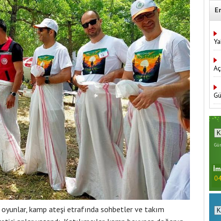
E
Ya
Aç
Gü
Gün
İm
04
i oyunlar, kamp ateşi etrafında sohbetler ve takım