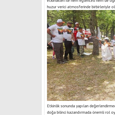
etkinlikleri ile hem eğlenceli hem de ö
huzur verici atmosferinde birbirleriyle o
Etkinlik sonunda yapılan değerlendirmede,
doğa bilinci kazandırmada önemli rol oy