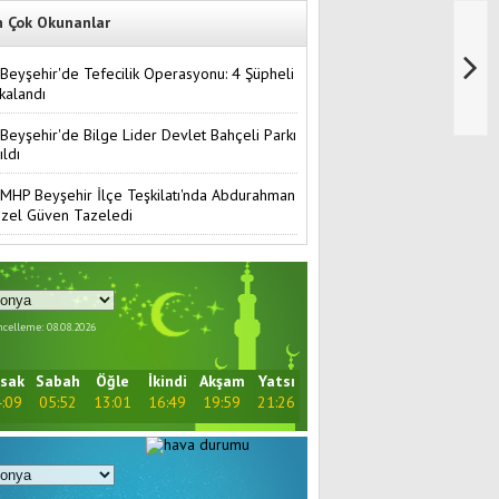
n Çok Okunanlar
Beyşehir'de Tefecilik Operasyonu: 4 Şüpheli
kalandı
Beyşehir'de Bilge Lider Devlet Bahçeli Parkı
ıldı
MHP Beyşehir İlçe Teşkilatı'nda Abdurahman
zel Güven Tazeledi
celleme: 08.08.2026
sak
Sabah
Öğle
İkindi
Akşam
Yatsı
:09
05:52
13:01
16:49
19:59
21:26