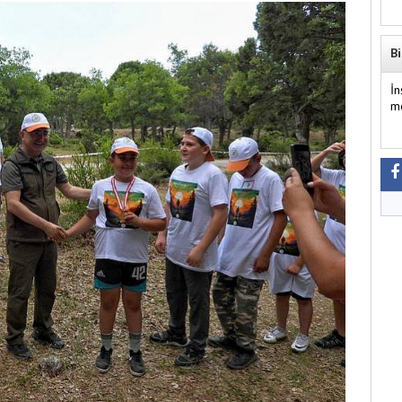
Bi
İ
m