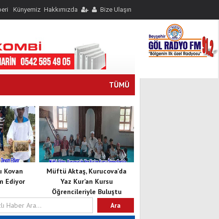
eri
Künyemiz
Hakkımızda
Bize Ulaşın
TÜMÜ
lı Kovan
Müftü Aktaş, Kurucova’da
m Ediyor
Yaz Kur’an Kursu
Öğrencileriyle Buluştu