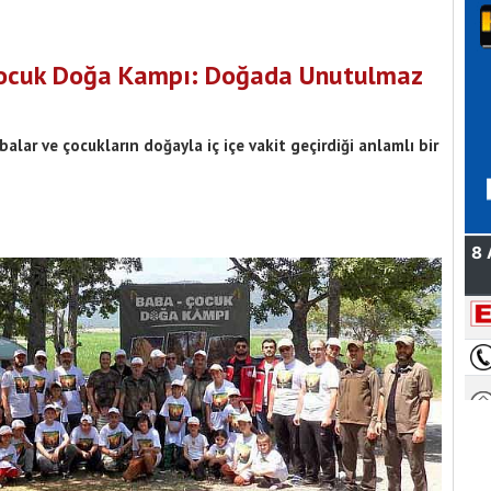
Çocuk Doğa Kampı: Doğada Unutulmaz
balar ve çocukların doğayla iç içe vakit geçirdiği anlamlı bir