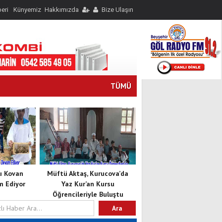
eri
Künyemiz
Hakkımızda
Bize Ulaşın
TÜMÜ
lı Kovan
Müftü Aktaş, Kurucova’da
m Ediyor
Yaz Kur’an Kursu
Öğrencileriyle Buluştu