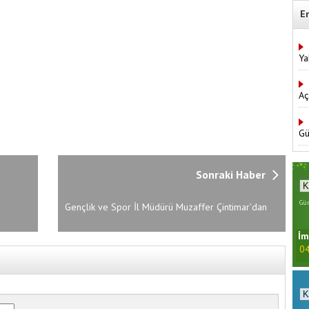
E
Ya
Aç
Gü
Sonraki Haber
Gün
Gençlik ve Spor İl Müdürü Muzaffer Çintimar’dan
KYK Eşrefoğlu Yurt Müdürlüğü’ne Ziyaret
İm
04