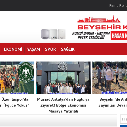
Firma Rehb
EKONOMI
YAŞAM
SPOR
SAĞLIK
 Üzümlüspor’dan
Müsiad Antalya’dan Huğlu’ya
Beyşehir’de Arı
r! “Pgl’de Yokuz”
Ziyaret! Bölge Ekonomisi
Sayımları Deva
Masaya Yatırıldı