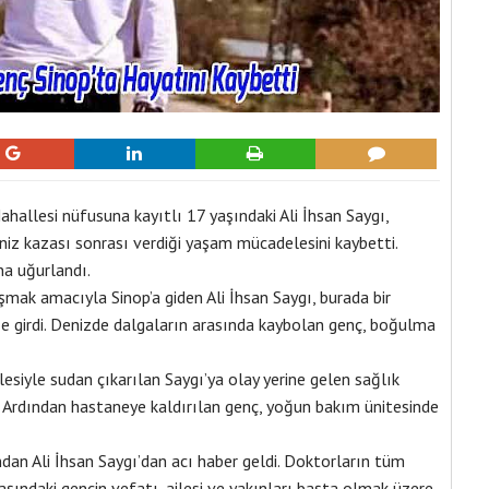
hallesi nüfusuna kayıtlı 17 yaşındaki Ali İhsan Saygı,
deniz kazası sonrası verdiği yaşam mücadelesini kaybetti.
na uğurlandı.
lışmak amacıyla Sinop’a giden Ali İhsan Saygı, burada bir
ize girdi. Denizde dalgaların arasında kaybolan genç, boğulma
iyle sudan çıkarılan Saygı’ya olay yerine gelen sağlık
ı. Ardından hastaneye kaldırılan genç, yoğun bakım ünitesinde
an Ali İhsan Saygı’dan acı haber geldi. Doktorların tüm
ındaki gencin vefatı, ailesi ve yakınları başta olmak üzere