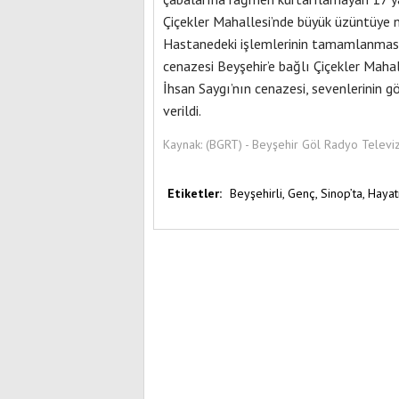
Çiçekler Mahallesi’nde büyük üzüntüye 
Hastanedeki işlemlerinin tamamlanmasını
cenazesi Beyşehir’e bağlı Çiçekler Mahal
İhsan Saygı’nın cenazesi, sevenlerinin 
verildi.
Kaynak:
(BGRT) - Beyşehir Göl Radyo Televi
Etiketler:
Beyşehirli,
Genç,
Sinop’ta,
Hayat