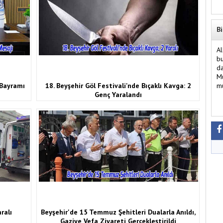
Bi
Al
bu
da
Mü
 Bayramı
18. Beyşehir Göl Festivali'nde Bıçaklı Kavga: 2
mü
Genç Yaralandı
aralı
Beyşehir'de 15 Temmuz Şehitleri Dualarla Anıldı,
Gaziye Vefa Ziyareti Gerçekleştirildi