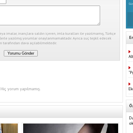
Gün
eya imalar, inançlara saldırı içeren, imla kuralları ile yazılmamış, Türkçe
E
erle yazılmış yorumlar onaylanmamaktadır. Ayrıca suç teşkil edecek
ı tarafından dava açılabilmektedir.
Al
“P
Ek
Hiç yorum yapılmamış.
Ö
Da
o