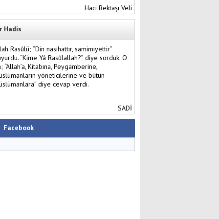
Hacı Bektaşı Veli
r Hadis
lah Rasûlü; “Din nasihattır, samimiyettir”
yurdu. “Kime Yâ Rasûlallah?” diye sorduk. O
; “Allah’a, Kitabına, Peygamberine,
slümanların yöneticilerine ve bütün
slümanlara” diye cevap verdi.
SADİ
Facebook