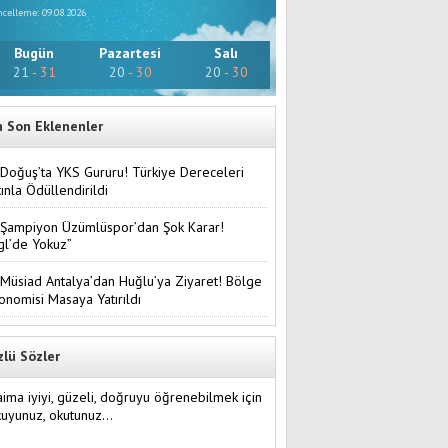
celleme: 09.08.2026
Bugün
Pazartesi
Salı
21
-
31
20
-
30
20
-
30
n Son Eklenenler
Doğuş’ta YKS Gururu! Türkiye Dereceleri
tınla Ödüllendirildi
Şampiyon Üzümlüspor’dan Şok Karar!
gl’de Yokuz”
Müsiad Antalya’dan Huğlu’ya Ziyaret! Bölge
onomisi Masaya Yatırıldı
zlü Sözler
ima iyiyi, güzeli, doğruyu öğrenebilmek için
kuyunuz, okutunuz…