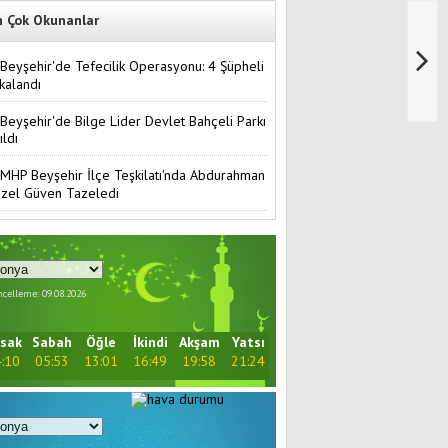
n Çok Okunanlar
Beyşehir'de Tefecilik Operasyonu: 4 Şüpheli
kalandı
Beyşehir'de Bilge Lider Devlet Bahçeli Parkı
ıldı
MHP Beyşehir İlçe Teşkilatı'nda Abdurahman
zel Güven Tazeledi
celleme: 09.08.2026
sak
Sabah
Öğle
İkindi
Akşam
Yatsı
:10
05:53
13:01
16:49
19:58
21:24