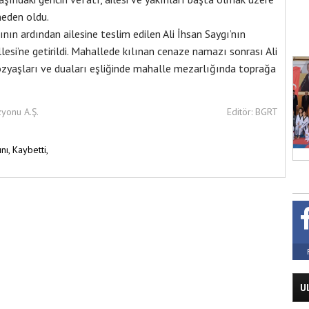
neden oldu.
n ardından ailesine teslim edilen Ali İhsan Saygı’nın
lesi’ne getirildi. Mahallede kılınan cenaze namazı sonrası Ali
gözyaşları ve duaları eşliğinde mahalle mezarlığında toprağa
zyonu A.Ş.
Editör: BGRT
ını,
Kaybetti,
U