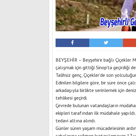
BEYŞEHİR – Beyşehir’e bağlı Çiçekler Ma
çalışmak için gittiği Sinop’ta geçirdiği 
Talihsiz genç, Çiçekler’de son yolculuğu
Edinilen bilgilere göre, bir süre önce ça
arkadaşıyla birlikte serinlemek için den
tehlikesi geçirdi.
Çevrede bulunan vatandaşların müdahales
ekipleri tarafından ilk müdahale yapıld
tedavi altına alındı.
Günler süren yaşam mücadelesinin ardınd
çabalarına rağmen kurtarılamayan 17 yaş