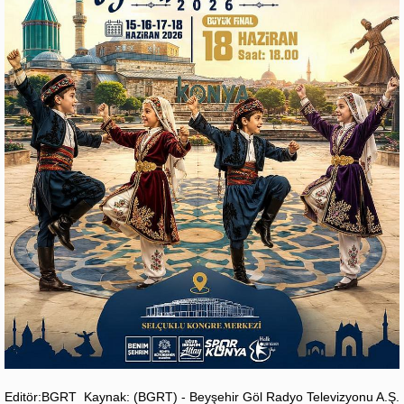
Editör:BGRT
Kaynak: (BGRT) - Beyşehir Göl Radyo Televizyonu A.Ş.