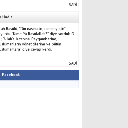
SADİ
r Hadis
lah Rasûlü; “Din nasihattır, samimiyettir”
yurdu. “Kime Yâ Rasûlallah?” diye sorduk. O
; “Allah’a, Kitabına, Peygamberine,
slümanların yöneticilerine ve bütün
slümanlara” diye cevap verdi.
SADİ
Facebook