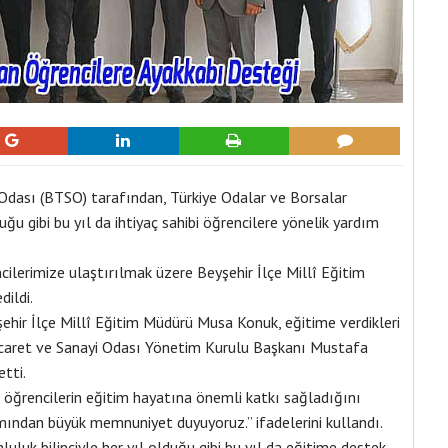
Odası (BTSO) tarafından, Türkiye Odalar ve Borsalar
duğu gibi bu yıl da ihtiyaç sahibi öğrencilere yönelik yardım
ilerimize ulaştırılmak üzere Beyşehir İlçe Millî Eğitim
ildi.
şehir İlçe Millî Eğitim Müdürü Musa Konuk, eğitime verdikleri
icaret ve Sanayi Odası Yönetim Kurulu Başkanı Mustafa
tti.
 öğrencilerin eğitim hayatına önemli katkı sağladığını
vamından büyük memnuniyet duyuyoruz.” ifadelerini kullandı.
luluk bilinciyle her yıl olduğu gibi bu yıl da eğitime destek