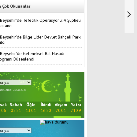
n Çok Okunanlar
Beyşehir'de Tefecilik Operasyonu: 4 Şüpheli
kalandı
Beyşehir'de Bilge Lider Devlet Bahçeli Parkı
ıldı
Beyşehir'de Geleneksel Bal Hasadı
ogramı Düzenlendi
celleme: 06.08.2026
sak
Sabah
Öğle
İkindi
Akşam
Yatsı
:06
05:51
13:01
16:50
20:01
21:29