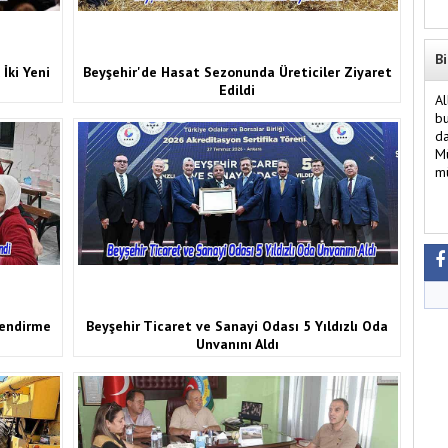
Bi
İki Yeni
Beyşehir'de Hasat Sezonunda Üreticiler Ziyaret
Edildi
Al
bu
da
Mü
mü
lendirme
Beyşehir Ticaret ve Sanayi Odası 5 Yıldızlı Oda
Unvanını Aldı