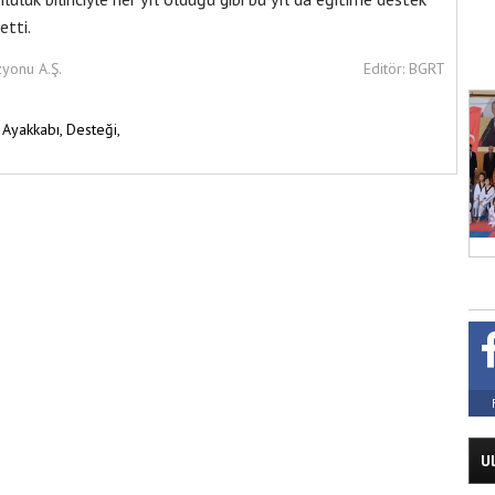
etti.
zyonu A.Ş.
Editör: BGRT
,
Ayakkabı,
Desteği,
U