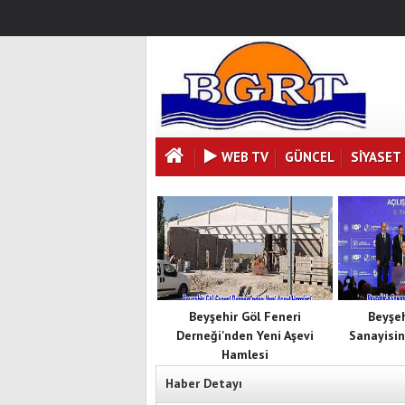
WEB TV
GÜNCEL
SIYASET
Beyşehir Göl Feneri
Beyşe
Derneği'nden Yeni Aşevi
Sanayisin
Hamlesi
Haber Detayı