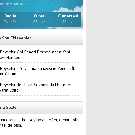
celleme: 06.08.2026
Bugün
Cuma
Cumartesi
22
-
33
23
-
33
24
-
34
n Son Eklenenler
Beyşehir Göl Feneri Derneği'nden Yeni
evi Hamlesi
Beyşehir'e Savunma Sanayisine Yönelik İki
ni Yatırım
Beyşehir'de Hasat Sezonunda Üreticiler
yaret Edildi
zlü Sözler
tını görünce her şey boyun eğer, demir kollu
razi de olsa.