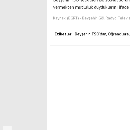
vermekten mutluluk duyduklarını ifade 
Kaynak:
(BGRT) - Beyşehir Göl Radyo Televi
Etiketler:
Beyşehir,
TSO’dan,
Öğrencilere