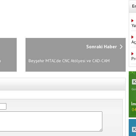
E
Ya
Aç
Sonraki Haber
Pr
ı
Beyşehir MTAL’de CNC Atölyesi ve CAD-CAM
Laboratuvarı Açıldı
Gün
İm
04