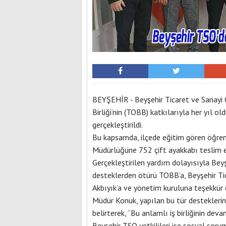
BEYŞEHİR - Beyşehir Ticaret ve Sanayi 
Birliği’nin (TOBB) katkılarıyla her yıl ol
gerçekleştirildi.
Bu kapsamda, ilçede eğitim gören öğrenc
Müdürlüğüne 752 çift ayakkabı teslim ed
Gerçekleştirilen yardım dolayısıyla Bey
desteklerden ötürü TOBB’a, Beyşehir T
Akbıyık’a ve yönetim kuruluna teşekkür e
Müdür Konuk, yapılan bu tür desteklerin
belirterek, “Bu anlamlı iş birliğinin de
Beyşehir TSO yetkilileri ise sosyal sorum