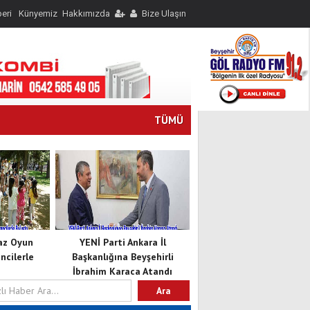
eri
Künyemiz
Hakkımızda
Bize Ulaşın
TÜMÜ
Yaz Oyun
YENİ Parti Ankara İl
cilerle
Başkanlığına Beyşehirli
İbrahim Karaca Atandı