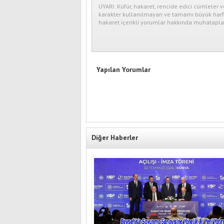
UYARI: Küfür, hakaret, rencide edici cümleler v
karakter kullanılmayan ve tamamı büyük harfl
hakaret içerikli yorumlar hakkında muhataplar
Yapılan Yorumlar
Diğer Haberler