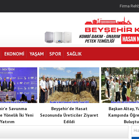
Firma Rehb
EKONOMI
YAŞAM
SPOR
SAĞLIK
hir'e Savunma
Beyşehir'de Hasat
Başkan Altay, 
e Yönelik İki Yeni
Sezonunda Üreticiler Ziyaret
Kampında Öğren
Yatırım
Edildi
Buluştu