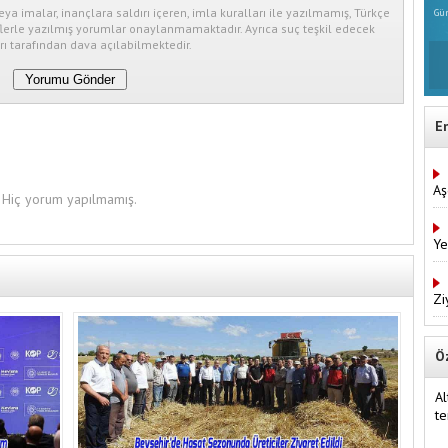
eya imalar, inançlara saldırı içeren, imla kuralları ile yazılmamış, Türkçe
Gün
erle yazılmış yorumlar onaylanmamaktadır. Ayrıca suç teşkil edecek
ı tarafından dava açılabilmektedir.
E
Aş
Hiç yorum yapılmamış.
Ye
Zi
Ö
Al
te