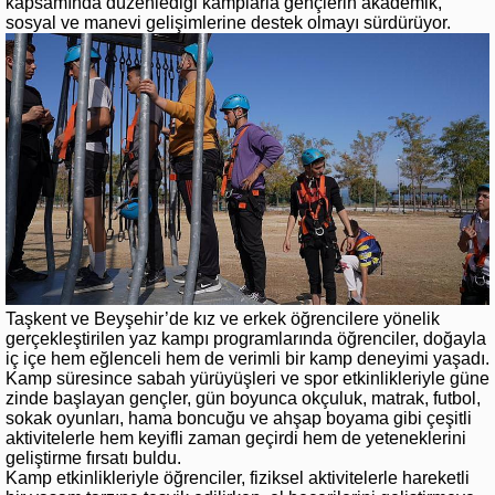
kapsamında düzenlediği kamplarla gençlerin akademik,
sosyal ve manevi gelişimlerine destek olmayı sürdürüyor.
Taşkent ve Beyşehir’de kız ve erkek öğrencilere yönelik
gerçekleştirilen yaz kampı programlarında öğrenciler, doğayla
iç içe hem eğlenceli hem de verimli bir kamp deneyimi yaşadı.
Kamp süresince sabah yürüyüşleri ve spor etkinlikleriyle güne
zinde başlayan gençler, gün boyunca okçuluk, matrak, futbol,
sokak oyunları, hama boncuğu ve ahşap boyama gibi çeşitli
aktivitelerle hem keyifli zaman geçirdi hem de yeteneklerini
geliştirme fırsatı buldu.
Kamp etkinlikleriyle öğrenciler, fiziksel aktivitelerle hareketli