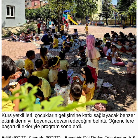
Kurs yetkilileri, çocukların gelişimine katkı sağlayacak benzer
etkinliklerin yıl boyunca devam edeceğini belirtti. Öğrencilere
başarı dilekleriyle program sona erdi.
Editör:BGRT
Kaynak: (BGRT) - Beyşehir Göl Radyo Televizyonu A.Ş.