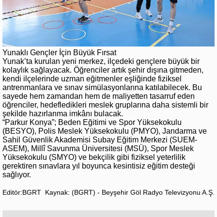
Yunaklı Gençler İçin Büyük Fırsat
Yunak’ta kurulan yeni merkez, ilçedeki gençlere büyük bir
kolaylık sağlayacak. Öğrenciler artık şehir dışına gitmeden,
kendi ilçelerinde uzman eğitmenler eşliğinde fiziksel
antrenmanlara ve sınav simülasyonlarına katılabilecek. Bu
sayede hem zamandan hem de maliyetten tasarruf eden
öğrenciler, hedefledikleri meslek gruplarına daha sistemli bir
şekilde hazırlanma imkânı bulacak.
“Parkur Konya”; Beden Eğitimi ve Spor Yüksekokulu
(BESYO), Polis Meslek Yüksekokulu (PMYO), Jandarma ve
Sahil Güvenlik Akademisi Subay Eğitim Merkezi (SUEM-
ASEM), Millî Savunma Üniversitesi (MSÜ), Spor Meslek
Yüksekokulu (SMYO) ve bekçilik gibi fiziksel yeterlilik
gerektiren sınavlara yıl boyunca kesintisiz eğitim desteği
sağlıyor.
Editör:BGRT
Kaynak: (BGRT) - Beyşehir Göl Radyo Televizyonu A.Ş.