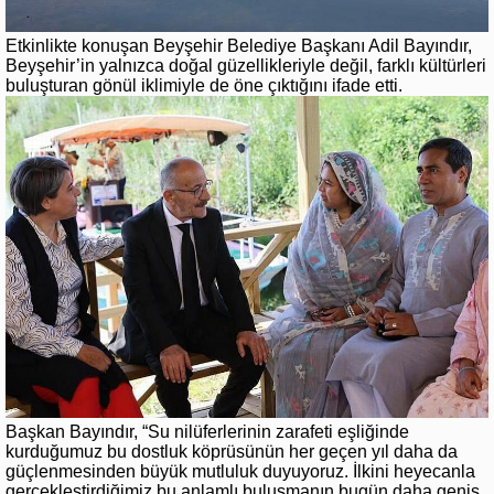
Etkinlikte konuşan Beyşehir Belediye Başkanı Adil Bayındır,
Beyşehir’in yalnızca doğal güzellikleriyle değil, farklı kültürleri
buluşturan gönül iklimiyle de öne çıktığını ifade etti.
Başkan Bayındır, “Su nilüferlerinin zarafeti eşliğinde
kurduğumuz bu dostluk köprüsünün her geçen yıl daha da
güçlenmesinden büyük mutluluk duyuyoruz. İlkini heyecanla
gerçekleştirdiğimiz bu anlamlı buluşmanın bugün daha geniş