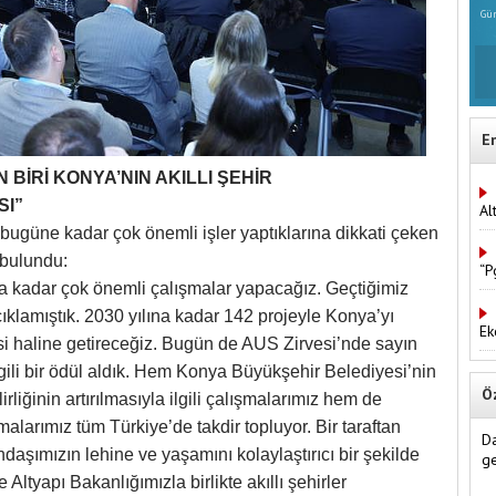
Gün
E
BİRİ KONYA’NIN AKILLI ŞEHİR
SI”
Al
 bugüne kadar çok önemli işler yaptıklarına dikkati çeken
 bulundu:
“P
na kadar çok önemli çalışmalar yapacağız. Geçtiğimiz
açıklamıştık. 2030 yılına kadar 142 projeyle Konya’yı
Ek
risi haline getireceğiz. Bugün de AUS Zirvesi’nde sayın
ilgili bir ödül aldık. Hem Konya Büyükşehir Belediyesi’nin
Ö
irliğinin artırılmasıyla ilgili çalışmalarımız hem de
malarımız tüm Türkiye’de takdir topluyor. Bir taraftan
Da
andaşımızın lehine ve yaşamını kolaylaştırıcı bir şekilde
ge
 Altyapı Bakanlığımızla birlikte akıllı şehirler