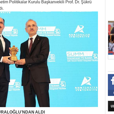
tim Politikalar Kurulu Başkanvekili Prof. Dr. Şükrü
dı.
U
URALOĞLU’NDAN ALDI