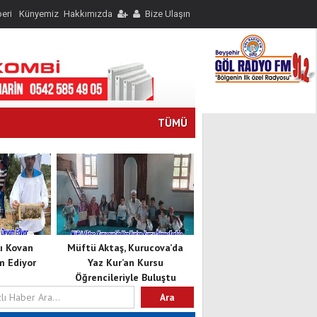
eri
Künyemiz
Hakkımızda
Bize Ulaşın
TÜMÜ
lı Kovan
Müftü Aktaş, Kurucova’da
m Ediyor
Yaz Kur’an Kursu
Öğrencileriyle Buluştu