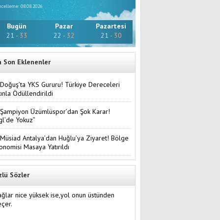
celleme: 08.08.2026
Bugün
Pazar
Pazartesi
21
-
33
22
-
32
21
-
30
n Son Eklenenler
Doğuş’ta YKS Gururu! Türkiye Dereceleri
tınla Ödüllendirildi
Şampiyon Üzümlüspor’dan Şok Karar!
gl’de Yokuz”
Müsiad Antalya’dan Huğlu’ya Ziyaret! Bölge
onomisi Masaya Yatırıldı
zlü Sözler
ğlar nice yüksek ise,yol onun üstünden
çer.