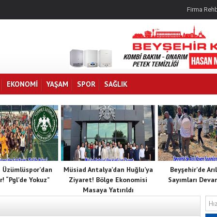
Firma Rehb
EKONOMI
YAŞAM
SPOR
SAĞLIK
 Üzümlüspor’dan
Müsiad Antalya’dan Huğlu’ya
Beyşehir’de Arı
r! “Pgl’de Yokuz”
Ziyaret! Bölge Ekonomisi
Sayımları Deva
Masaya Yatırıldı