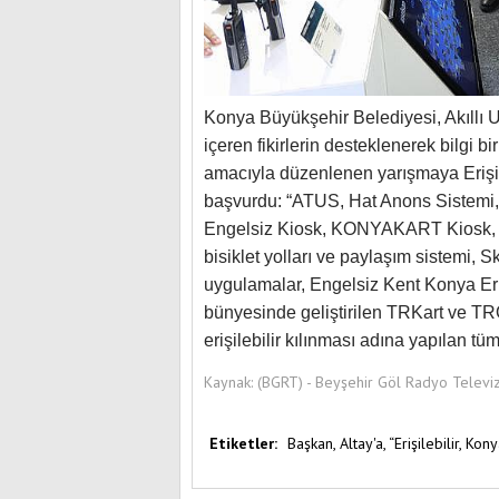
Konya Büyükşehir Belediyesi, Akıllı 
içeren fikirlerin desteklenerek bilgi b
amacıyla düzenlenen yarışmaya Erişile
başvurdu: “ATUS, Hat Anons Sistemi,
Engelsiz Kiosk, KONYAKART Kiosk, Du
bisiklet yolları ve paylaşım sistemi,
uygulamalar, Engelsiz Kent Konya Erişi
bünyesinde geliştirilen TRKart ve TR
erişilebilir kılınması adına yapılan tü
Kaynak:
(BGRT) - Beyşehir Göl Radyo Televi
Etiketler:
Başkan,
Altay'a,
“Erişilebilir,
Kony