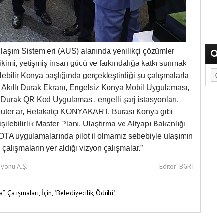
Ulaşım Sistemleri (AUS) alanında yenilikçi çözümler
irikimi, yetişmiş insan gücü ve farkındalığa katkı sunmak
bilir Konya başlığında gerçekleştirdiği şu çalışmalarla
 Akıllı Durak Ekranı, Engelsiz Konya Mobil Uygulaması,
rak QR Kod Uygulaması, engelli şarj istasyonları,
 Skuterlar, Refakatçi KONYAKART, Burası Konya gibi
lebilirlik Master Planı, Ulaştırma ve Altyapı Bakanlığı
OTA uygulamalarında pilot il olmamız sebebiyle ulaşımın
m çalışmaların yer aldığı vizyon çalışmalar.”
zyonu A.Ş.
Editör: BGRT
a”,
Çalışmaları,
İçin,
"Belediyecilik,
Ödülü",