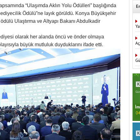
apsamında “Ulaşımda Aklın Yolu Ödülleri” başlığında
E
Belediyecilik Ödülü”ne layık görüldü. Konya Büyükşehir
 ödülü Ulaştırma ve Altyapı Bakanı Abdulkadir
Ya
diyesi olarak her alanda öncü ve önder olmaya
Aç
dolayısıyla büyük mutluluk duyduklarını ifade etti.
Gü
Gün
İm
04