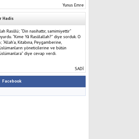
Yunus Emre
r Hadis
lah Rasûlü; “Din nasihattır, samimiyettir”
yurdu. “Kime Yâ Rasûlallah?” diye sorduk. O
; “Allah’a, Kitabına, Peygamberine,
slümanların yöneticilerine ve bütün
slümanlara” diye cevap verdi.
SADİ
Facebook