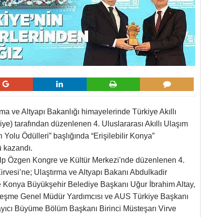
a ve Altyapı Bakanlığı himayelerinde Türkiye Akıllı
ye) tarafından düzenlenen 4. Uluslararası Akıllı Ulaşım
 Yolu Ödülleri” başlığında “Erişilebilir Konya”
ü kazandı.
lp Özgen Kongre ve Kültür Merkezi'nde düzenlenen 4.
Zirvesi’ne; Ulaştırma ve Altyapı Bakanı Abdulkadir
ve Konya Büyükşehir Belediye Başkanı Uğur İbrahim Altay,
rleşme Genel Müdür Yardımcısı ve AUS Türkiye Başkanı
yıcı Büyüme Bölüm Başkanı Birinci Müsteşarı Virve