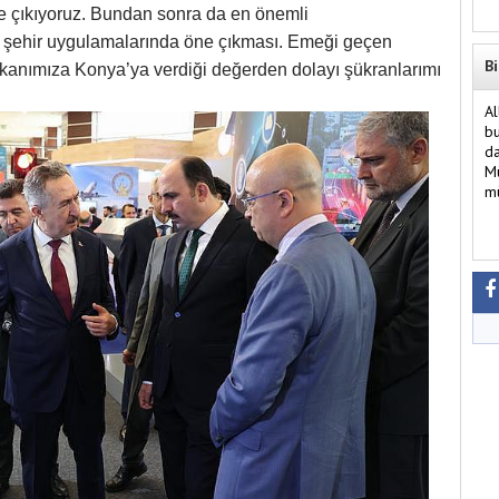
ne çıkıyoruz. Bundan sonra da en önemli
llı şehir uygulamalarında öne çıkması. Emeği geçen
Bi
kanımıza Konya’ya verdiği değerden dolayı şükranlarımı
Al
bu
da
Mü
mü