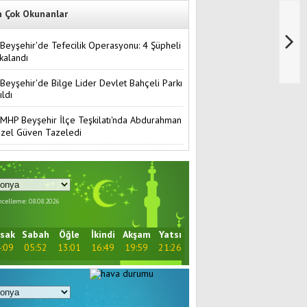
n Çok Okunanlar
Beyşehir'de Tefecilik Operasyonu: 4 Şüpheli
kalandı
Beyşehir'de Bilge Lider Devlet Bahçeli Parkı
ıldı
MHP Beyşehir İlçe Teşkilatı'nda Abdurahman
zel Güven Tazeledi
celleme: 08.08.2026
sak
Sabah
Öğle
İkindi
Akşam
Yatsı
:09
05:52
13:01
16:49
19:59
21:26